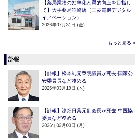
【薬局業務の効率化と質的向上を目指し
て】大手薬局笹崎店（三菱電機デジタル
イノベーション）
2026年07月31日 (金)
もっと見る »
訃報
【訃報】松本純元衆院議員が死去‐国家公
安委員長など務める
2026年03月19日 (木)
【訃報】漆畑日薬元副会長が死去‐中医協
委員など務める
2026年03月09日 (月)