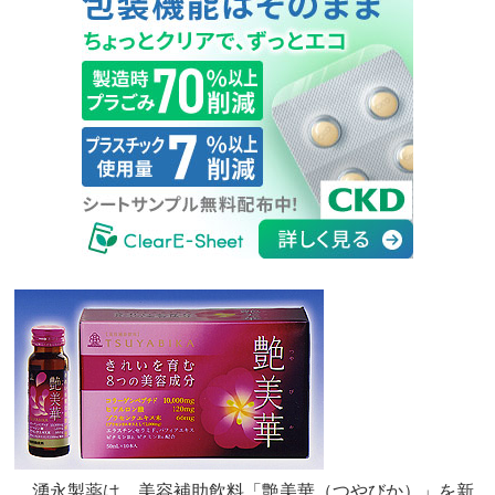
湧永製薬は、美容補助飲料「艶美華（つやびか）」を新