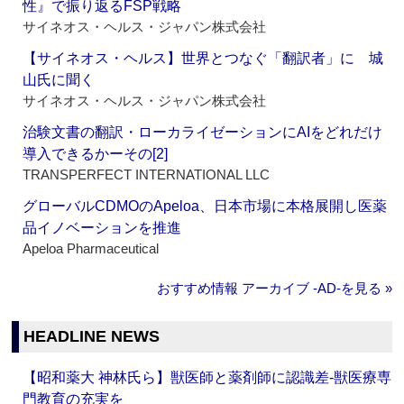
性』で振り返るFSP戦略
サイネオス・ヘルス・ジャパン株式会社
【サイネオス・ヘルス】世界とつなぐ「翻訳者」に 城
山氏に聞く
サイネオス・ヘルス・ジャパン株式会社
治験文書の翻訳・ローカライゼーションにAIをどれだけ
導入できるかーその[2]
TRANSPERFECT INTERNATIONAL LLC
グローバルCDMOのApeloa、日本市場に本格展開し医薬
品イノベーションを推進
Apeloa Pharmaceutical
おすすめ情報 アーカイブ ‐AD‐を見る »
HEADLINE NEWS
【昭和薬大 神林氏ら】獣医師と薬剤師に認識差‐獣医療専
門教育の充実を