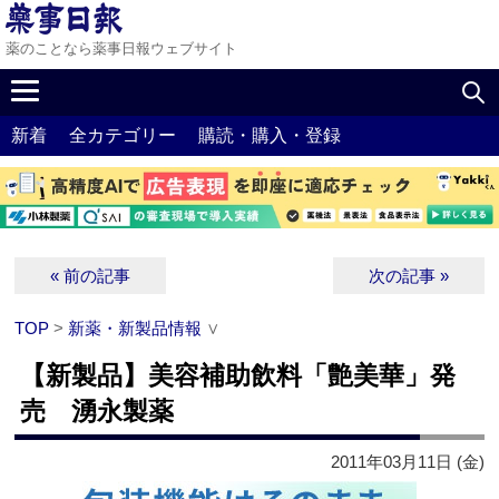
薬のことなら薬事日報ウェブサイト
新着
全カテゴリー
購読・購入・登録
« 前の記事
次の記事 »
TOP
>
新薬・新製品情報
∨
【新製品】美容補助飲料「艶美華」発
売 湧永製薬
2011年03月11日 (金)