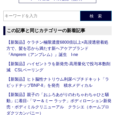
検 索
この記事と同じカテゴリーの新着記事
【新製品】ケラチン極限濃度6800倍以上×高浸透密着処
方で、髪を芯から満たす新ヘアケアブランド
『Amprem（アンプレム）』誕生 I-ne
【新製品】ハイゼントラを新発売‐高用量化で投与本数削
減 CSLベーリング
【新製品】ヒト脳性ナトリウム利尿ペプチドキット「ラ
ピッドチップBNP-II」を発売 積水メディカル
【新製品】親子の「おふろあがりのわちゃわちゃひと騒
動」に着目‐「マー＆ミー ラッテ」ボディローション新発
売・ボディミルクリニューアル クラシエ（ホームプロ
ダクツカンパニー）