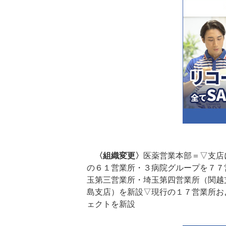
〈組織変更〉
医薬営業本部＝▽支店
の６１営業所・３病院グループを７７
玉第三営業所・埼玉第四営業所（関越
島支店）を新設▽現行の１７営業所お
ェクトを新設