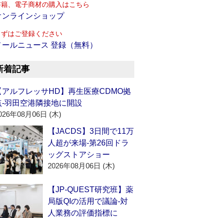
書籍、電子商材の購入はこちら
オンラインショップ
まずはご登録ください
メールニュース 登録（無料）
新着記事
【アルフレッサHD】再生医療CDMO拠
点‐羽田空港隣接地に開設
026年08月06日 (木)
【JACDS】3日間で11万
人超が来場‐第26回ドラ
ッグストアショー
2026年08月06日 (木)
【JP-QUEST研究班】薬
局版QIの活用で議論‐対
人業務の評価指標に