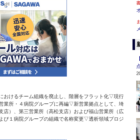
2
におけるチーム組織を廃止し、階層をフラット化▽現行
営業所・４病院グループに再編▽新営業拠点として、埼
支店）、第三営業所（高松支店）および福山営業所（広
よび１病院グループの組織で名称変更▽透析領域プロジ