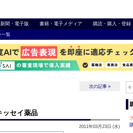
新聞・電子版
書籍・電子メディア
購読・購入・登録
ー一覧
次の記事 »
キッセイ薬品
2011年03月23日 (水)