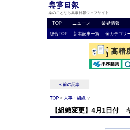
薬のことなら薬事日報ウェブサイト
TOP
ニュース
業界情報
総合TOP
新着記事一覧
全カテゴリ
« 前の記事
TOP
>
人事・組織
∨
【組織変更】4月1日付 