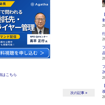
2
行
2
品
2
2
細はこちら
2
次の記事 »
2