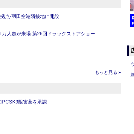
O拠点‐羽田空港隣接地に開設
11万人超が来場‐第26回ドラッグストアショー
もっと見る »
口PCSK9阻害薬を承認