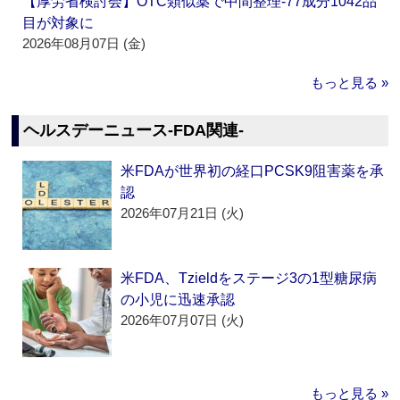
【厚労省検討会】OTC類似薬で中間整理‐77成分1042品
目が対象に
2026年08月07日 (金)
もっと見る »
ヘルスデーニュース‐FDA関連‐
米FDAが世界初の経口PCSK9阻害薬を承
認
2026年07月21日 (火)
米FDA、Tzieldをステージ3の1型糖尿病
の小児に迅速承認
2026年07月07日 (火)
もっと見る »