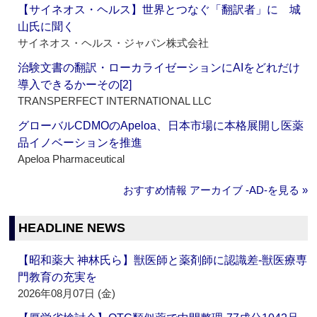
【サイネオス・ヘルス】世界とつなぐ「翻訳者」に 城
山氏に聞く
サイネオス・ヘルス・ジャパン株式会社
治験文書の翻訳・ローカライゼーションにAIをどれだけ
導入できるかーその[2]
TRANSPERFECT INTERNATIONAL LLC
グローバルCDMOのApeloa、日本市場に本格展開し医薬
品イノベーションを推進
Apeloa Pharmaceutical
おすすめ情報 アーカイブ ‐AD‐を見る »
HEADLINE NEWS
【昭和薬大 神林氏ら】獣医師と薬剤師に認識差‐獣医療専
門教育の充実を
2026年08月07日 (金)