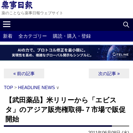
薬のことなら薬事日報ウェブサイト
新着
全カテゴリー
購読・購入・登録
« 前の記事
次の記事 »
TOP
>
HEADLINE NEWS
∨
【武田薬品】米リリーから「エビス
タ」のアジア販売権取得‐７市場で販促
開始
2011年06月08日 (水)