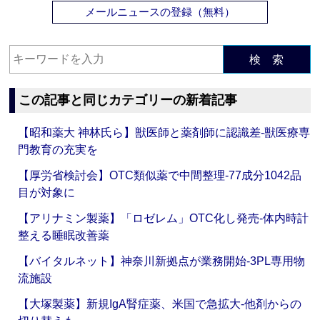
メールニュースの登録（無料）
検 索
この記事と同じカテゴリーの新着記事
【昭和薬大 神林氏ら】獣医師と薬剤師に認識差‐獣医療専
門教育の充実を
【厚労省検討会】OTC類似薬で中間整理‐77成分1042品
目が対象に
【アリナミン製薬】「ロゼレム」OTC化し発売‐体内時計
整える睡眠改善薬
【バイタルネット】神奈川新拠点が業務開始‐3PL専用物
流施設
【大塚製薬】新規IgA腎症薬、米国で急拡大‐他剤からの