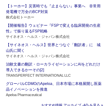
【トーホー】災害時でも『止まらない』事業へ 非常用
発電機で万全のBCP対策
株式会社トーホー
【開催報告】ウェビナー『FSPで変える臨床開発の生産
性』で振り返るFSP戦略
サイネオス・ヘルス・ジャパン株式会社
【サイネオス・ヘルス】世界とつなぐ「翻訳者」に 城
山氏に聞く
サイネオス・ヘルス・ジャパン株式会社
治験文書の翻訳・ローカライゼーションにAIをどれだけ
導入できるかーその[2]
TRANSPERFECT INTERNATIONAL LLC
グローバルCDMOのApeloa、日本市場に本格展開し医薬
品イノベーションを推進
Apeloa Pharmaceutical
おすすめ情報 アーカイブ ‐AD‐を見る »