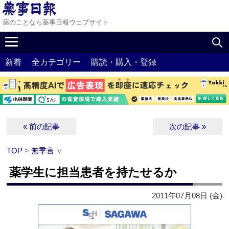
薬のことなら薬事日報ウェブサイト
新着
全カテゴリー
購読・購入・登録
« 前の記事
次の記事 »
TOP
>
無季言
∨
薬学生に担当患者を持たせるか
2011年07月08日 (金)