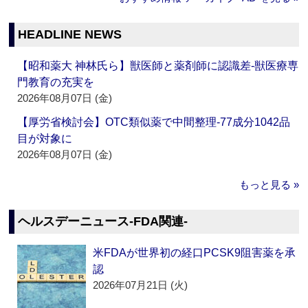
HEADLINE NEWS
【昭和薬大 神林氏ら】獣医師と薬剤師に認識差‐獣医療専
門教育の充実を
2026年08月07日 (金)
【厚労省検討会】OTC類似薬で中間整理‐77成分1042品
目が対象に
2026年08月07日 (金)
もっと見る »
ヘルスデーニュース‐FDA関連‐
米FDAが世界初の経口PCSK9阻害薬を承
認
2026年07月21日 (火)