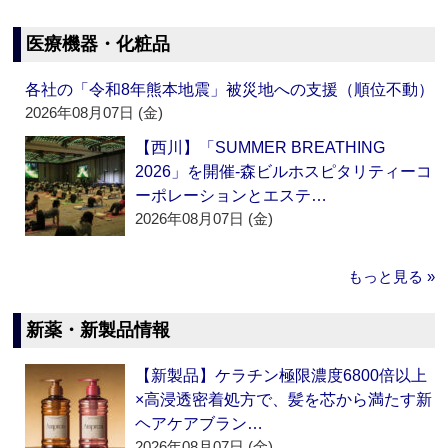
医療機器・化粧品
各社の「令和8年熊本地震」被災地への支援（順位不動）
2026年08月07日 (金)
【西川】「SUMMER BREATHING
2026」を開催‐森ビルホスピタリティーコ
ーポレーションとエステ…
2026年08月07日 (金)
もっと見る »
新薬・新製品情報
【新製品】ケラチン極限濃度6800倍以上
×高浸透密着処方で、髪を芯から満たす新
ヘアケアブラン…
2026年08月07日 (金)