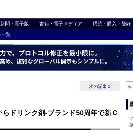
新聞・電子版
書籍・電子メディア
購読・購入・登録
ー一覧
次の記事 »
らドリンク剤‐ブランド50周年で新Ｃ