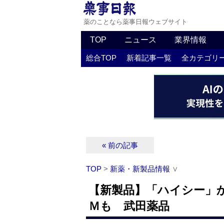
薬のことなら薬事日報ウェブサイト
TOP
ニュース
業界情報
総合TOP
新着記事一覧
全カテゴリ
« 前の記事
TOP
>
新薬・新製品情報
∨
【新製品】「ハイシー」か
Ｍも 武田薬品