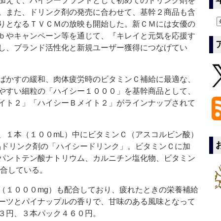
加えて、ハイシーブランドとして初めてのドリンク剤を
。また、ドリンク剤の発売に合わせて、基幹２商品も含
りとなるＴＶＣＭの放映も開始した。新ＣＭには女優の
ｂやキャンペーン等を通じて、『キレイと元気を応援す
し、ブランド活性化と新規ユーザー獲得につなげてい
ばかすの緩和、肉体疲労時のビタミンＣ補給に最適な、
やすい細粒の「ハイシー１０００」を基幹商品として、
イト２」「ハイシーＢメイト２」がラインナップされて
１本（１００mL）中にビタミンＣ（アスコルビン酸）
品ドリンク剤の「ハイシードリンク」。ビタミンＣに加
パントテン酸ナトリウム、カルニチン塩化物、ビタミン
配合している。
１０００mg）も配合しており、疲れたときの栄養補給
ーツとパイナップルの香りで、甘味のある風味となって
３円、３本パック４６０円。