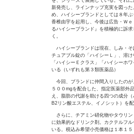
を、シリーズで展開している。それに
新発売し、ラインナップ充実を図った
め、ハイシーブランドとしては８年ぶ
香椎由宇を起用し、今後は広告・Ｗｅ
るハイシーブランド』を積極的に訴求
く。
ハイシーブランドは現在、しみ・そ
チュアブル錠の「ハイシーＬ」、溶け
「ハイシーＥクラス」「ハイシーホワ
いる（いずれも第３類医薬品）
今回、ブランドに仲間入りしたのが、
５００mgを配合した、指定医薬部外
え、脂肪の代謝を助ける四つの成分（
B2リン酸エステル、イノシット）を
さらに、チアミン硝化物やタウリン（
に効果的なドリンク剤。カクテルフル
いる。税込み希望小売価格は１本１５