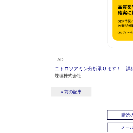
‐AD‐
ニトロソアミン分析承ります！ 詳
蝶理株式会社
« 前の記事
購読の
メー