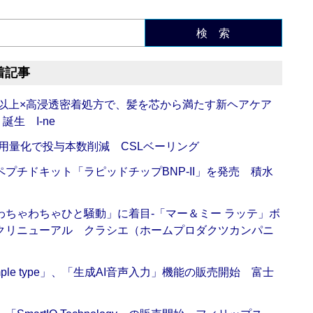
検 索
着記事
倍以上×高浸透密着処方で、髪を芯から満たす新ヘアケア
生 I-ne
用量化で投与本数削減 CSLベーリング
プチドキット「ラピッドチップBNP-II」を発売 積水
ちゃわちゃひと騒動」に着目‐「マー＆ミー ラッテ」ボ
クリニューアル クラシエ（ホームプロダクツカンパニ
 Simple type」、「生成AI音声入力」機能の販売開始 富士