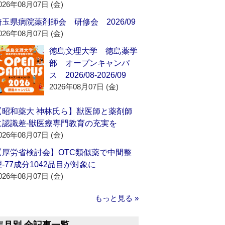
026年08月07日 (金)
埼玉県病院薬剤師会 研修会 2026/09
026年08月07日 (金)
徳島文理大学 徳島薬学
部 オープンキャンパ
ス 2026/08-2026/09
2026年08月07日 (金)
【昭和薬大 神林氏ら】獣医師と薬剤師
に認識差‐獣医療専門教育の充実を
026年08月07日 (金)
【厚労省検討会】OTC類似薬で中間整
理‐77成分1042品目が対象に
026年08月07日 (金)
もっと見る »