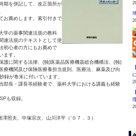
2
時期を併記して、改正箇所が
。
てお薦めします。索引付きで
2
大学の薬事関連法規の教科
関連法規のテキストとして使
法初心者の方にもお薦めで
います。
護に関する法律、(独)医薬品医療機器総合機構法、(独)
医療機関及び保険医療養担当規則、医療法、麻薬及び向
の抄録が巻末に付いています。
2
当部長・課長等経験者で、薬科大学における講義も経験
GPSPも収録。
2
、鰍澤照夫、中塚宗次、山川洋平（’０７．３）