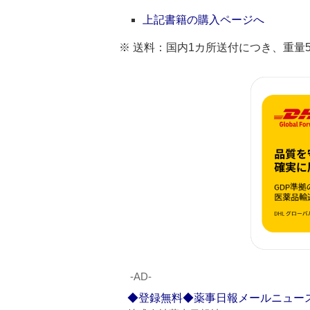
上記書籍の購入ページへ
※ 送料：国内1カ所送付につき、重量5kg
‐AD‐
◆登録無料◆薬事日報メールニュー