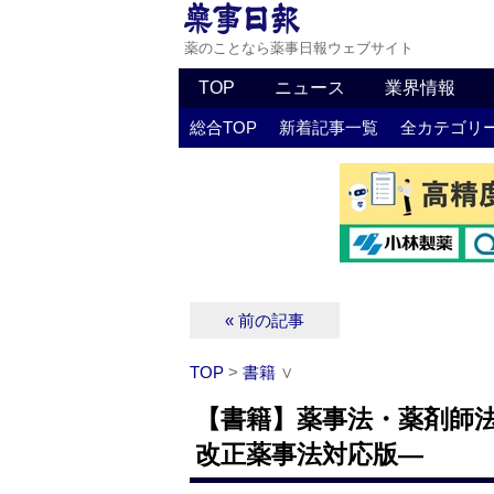
薬のことなら薬事日報ウェブサイト
TOP
ニュース
業界情報
総合TOP
新着記事一覧
全カテゴリ
« 前の記事
TOP
>
書籍
∨
【書籍】薬事法・薬剤師法
改正薬事法対応版―