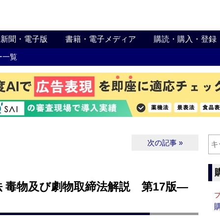
新聞・電子版
書籍・電子メディア
購読・購入・登録
ー一覧
次の記事 »
 毒物及び劇物取締法解説 第17版―