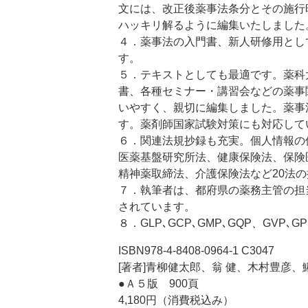
文には、改正後薬事法条分とその施行
ハッキリ解るように編集いたしました
４．薬事法の入門書、新人研修用とし
す。
５．テキストとしても最適です。薬科
書、各種セミナー・講習会などの薬事
いやすく、親切に編集しました。薬事
す。薬剤師国家試験対策にも対応して
６．関連法規抄録も充実。個人情報の保
医薬基盤研究所法、健康保険法、保険
精神薬取締法、介護保険法など20法
７．執筆者は、都府県の薬務主管の担
されています。
８．GLP､GCP､GMP､GQP、GVP､
ISBN978-4-8408-0964-1 C3047
[著者]青柳健太郎、翁 健、木村豊彦
●Ａ５版 900頁
4,180円（消費税込み）