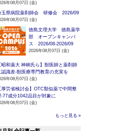
026年08月07日 (金)
埼玉県病院薬剤師会 研修会 2026/09
026年08月07日 (金)
徳島文理大学 徳島薬学
部 オープンキャンパ
ス 2026/08-2026/09
2026年08月07日 (金)
【昭和薬大 神林氏ら】獣医師と薬剤師
に認識差‐獣医療専門教育の充実を
026年08月07日 (金)
【厚労省検討会】OTC類似薬で中間整
理‐77成分1042品目が対象に
026年08月07日 (金)
もっと見る »