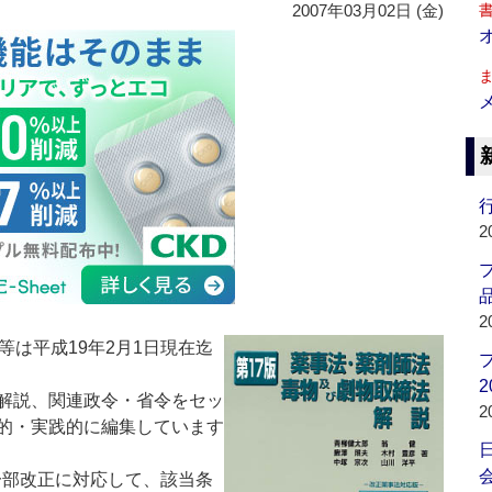
2007年03月02日 (金)
行
2
品
2
令等は平成19年2月1日現在迄
2
解説、関連政令・省令をセッ
2
的・実践的に編集しています
会
法一部改正に対応して、該当条