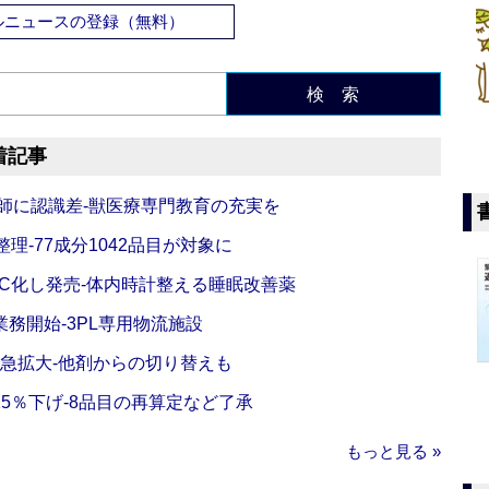
ルニュースの登録（無料）
検 索
着記事
師に認識差‐獣医療専門教育の充実を
理‐77成分1042品目が対象に
C化し発売‐体内時計整える睡眠改善薬
務開始‐3PL専用物流施設
で急拡大‐他剤からの切り替えも
5％下げ‐8品目の再算定など了承
もっと見る »