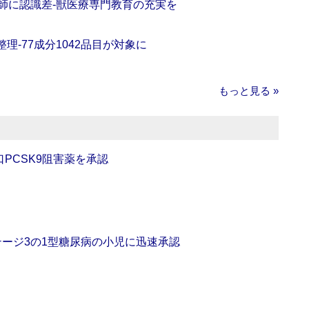
師に認識差‐獣医療専門教育の充実を
理‐77成分1042品目が対象に
もっと見る »
口PCSK9阻害薬を承認
をステージ3の1型糖尿病の小児に迅速承認