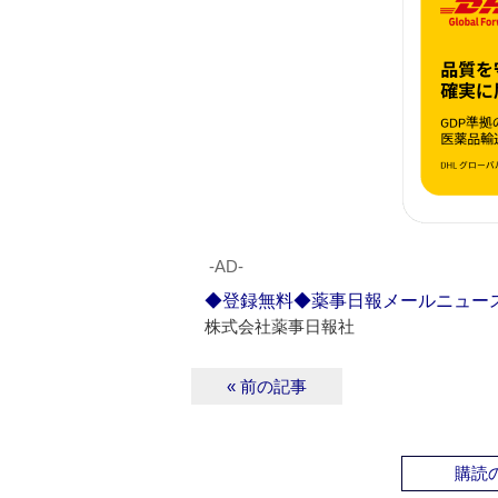
‐AD‐
◆登録無料◆薬事日報メールニュー
株式会社薬事日報社
« 前の記事
購読の