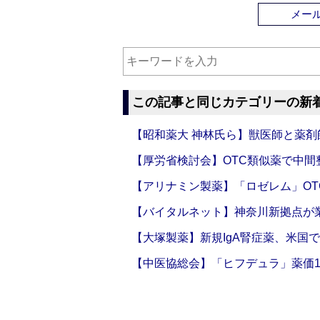
メー
この記事と同じカテゴリーの新
【昭和薬大 神林氏ら】獣医師と薬剤
【厚労省検討会】OTC類似薬で中間整
【アリナミン製薬】「ロゼレム」OT
【バイタルネット】神奈川新拠点が業
【大塚製薬】新規IgA腎症薬、米国
【中医協総会】「ヒフデュラ」薬価1