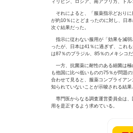
ィリピン、ロシア、南アフリカ、トル
それによると、「服薬指示どおりに服
が約10％にとどまったのに対し、日本
次ぐ結果だった。
指示に従わない服用が「効果を減弱さ
ったが、日本は41％に過ぎず、これ
は87％のブラジル、85％のメキシコ
一方、抗菌薬に耐性のある細菌は極め
も他国に比べ低いものの75％が問題
合わせて見ると、服薬コンプライアン
知られていないことが示唆される結果
専門医からなる調査運営委員会は、
用を是正するよう求めている。