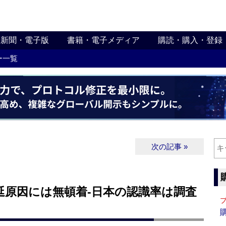
新聞・電子版
書籍・電子メディア
購読・購入・登録
ー一覧
次の記事 »
延原因には無頓着‐日本の認識率は調査