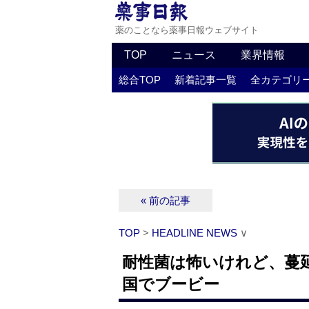
薬のことなら薬事日報ウェブサイト
TOP
ニュース
業界情報
総合TOP
新着記事一覧
全カテゴリ
« 前の記事
TOP
>
HEADLINE NEWS
∨
耐性菌は怖いけれど、蔓
国でブービー