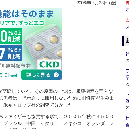
2006年04月28日 (金)
行
2
品
2
菌が蔓延している。その原因の一つは、服薬指示を守らな
の患者は、指示通りに服用しないために耐性菌が生み出
2
、米ギャロップ社の調査で分かった。
2
米ファイザーも協賛する形で、２００５年秋に４５００
、ブラジル、中国、イタリア、メキシコ、オランダ、フ
会