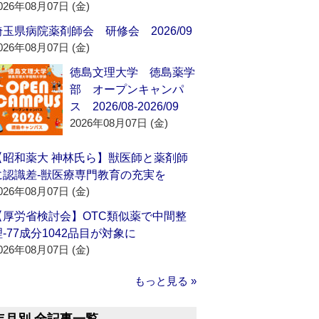
026年08月07日 (金)
埼玉県病院薬剤師会 研修会 2026/09
026年08月07日 (金)
徳島文理大学 徳島薬学
部 オープンキャンパ
ス 2026/08-2026/09
2026年08月07日 (金)
【昭和薬大 神林氏ら】獣医師と薬剤師
に認識差‐獣医療専門教育の充実を
026年08月07日 (金)
【厚労省検討会】OTC類似薬で中間整
理‐77成分1042品目が対象に
026年08月07日 (金)
もっと見る »