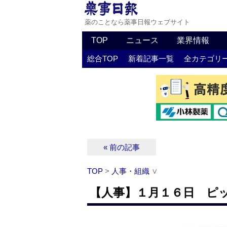
薬のことなら薬事日報ウェブサイト
TOP
ニュース
業界情報
総合TOP
新着記事一覧
全カテゴリ
« 前の記事
TOP
>
人事・組織
∨
【人事】１月１６日 ピ