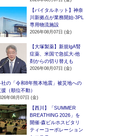
【バイタルネット】神奈
川新拠点が業務開始‐3PL
専用物流施設
2026年08月07日 (金)
【大塚製薬】新規IgA腎
症薬、米国で急拡大‐他
剤からの切り替えも
2026年08月07日 (金)
各社の「令和8年熊本地震」被災地への
支援（順位不動）
026年08月07日 (金)
【西川】「SUMMER
BREATHING 2026」を
開催‐森ビルホスピタリ
ティーコーポレーション