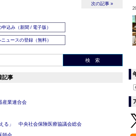
次の記事 »
2
申込み（新聞 / 電子版）
ルニュースの登録（無料）
検 索
着記事
器産業連合会
伝える」 中央社会保険医療協議会総会
医師会