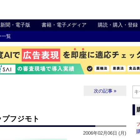
新聞・電子版
書籍・電子メディア
購読・購入・登録
ー一覧
次の記事 »
ップフジモト
2006年02月06日 (月)