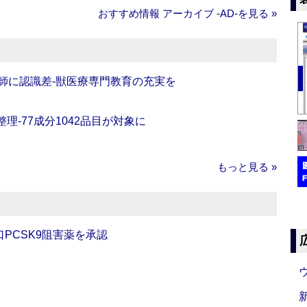
おすすめ情報 アーカイブ ‐AD‐を見る »
師に認識差‐獣医療専門教育の充実を
理‐77成分1042品目が対象に
もっと見る »
口PCSK9阻害薬を承認