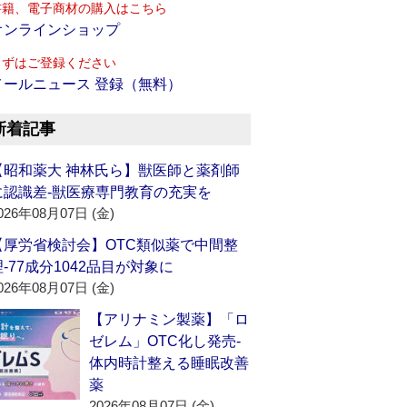
書籍、電子商材の購入はこちら
オンラインショップ
まずはご登録ください
メールニュース 登録（無料）
新着記事
【昭和薬大 神林氏ら】獣医師と薬剤師
に認識差‐獣医療専門教育の充実を
026年08月07日 (金)
【厚労省検討会】OTC類似薬で中間整
理‐77成分1042品目が対象に
026年08月07日 (金)
【アリナミン製薬】「ロ
ゼレム」OTC化し発売‐
体内時計整える睡眠改善
薬
2026年08月07日 (金)