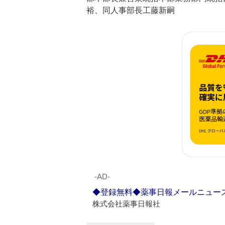
裕、同人事部長工藤新嗣
‐AD‐
◆登録無料◆薬事日報メールニュー
株式会社薬事日報社