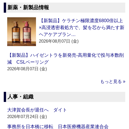
新薬・新製品情報
【新製品】ケラチン極限濃度6800倍以上
×高浸透密着処方で、髪を芯から満たす新
ヘアケアブラン…
2026年08月07日 (金)
【新製品】ハイゼントラを新発売‐高用量化で投与本数削
減 CSLベーリング
2026年08月07日 (金)
もっと見る »
人事・組織
大津賀会長が退任へ ダイト
2026年07月24日 (金)
事務所を日本橋に移転 日本医療機器産業連合会