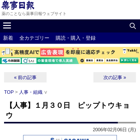
薬のことなら薬事日報ウェブサイト
新着
全カテゴリー
購読・購入・登録
« 前の記事
次の記事 »
TOP
>
人事・組織
∨
【人事】１月３０日 ピップトウキョ
ウ
2006年02月06日 (月)