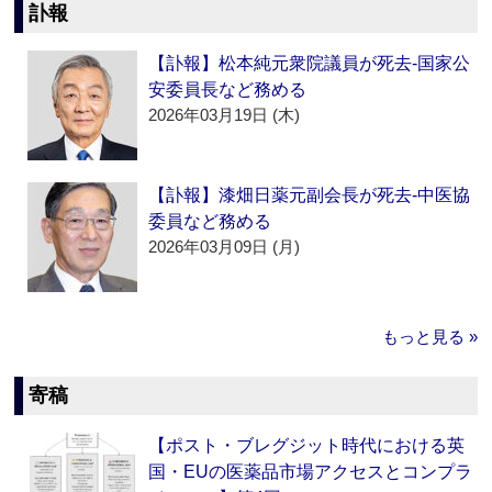
訃報
【訃報】松本純元衆院議員が死去‐国家公
安委員長など務める
2026年03月19日 (木)
【訃報】漆畑日薬元副会長が死去‐中医協
委員など務める
2026年03月09日 (月)
もっと見る »
寄稿
【ポスト・ブレグジット時代における英
国・EUの医薬品市場アクセスとコンプラ