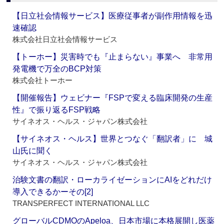
【日立社会情報サービス】医療従事者が副作用情報を迅
速確認
株式会社日立社会情報サービス
【トーホー】災害時でも『止まらない』事業へ 非常用
発電機で万全のBCP対策
株式会社トーホー
【開催報告】ウェビナー『FSPで変える臨床開発の生産
性』で振り返るFSP戦略
サイネオス・ヘルス・ジャパン株式会社
【サイネオス・ヘルス】世界とつなぐ「翻訳者」に 城
山氏に聞く
サイネオス・ヘルス・ジャパン株式会社
治験文書の翻訳・ローカライゼーションにAIをどれだけ
導入できるかーその[2]
TRANSPERFECT INTERNATIONAL LLC
グローバルCDMOのApeloa、日本市場に本格展開し医薬