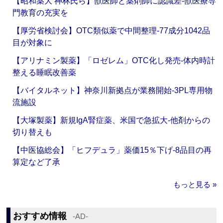
【昭和薬大 神林氏ら】獣医師と薬剤師に認識差‐獣医療専
門教育の充実を
【厚労省検討会】OTC類似薬で中間整理‐77成分1042品
目が対象に
【アリナミン製薬】「ロゼレム」OTC化し発売‐体内時計
整える睡眠改善薬
【バイタルネット】神奈川新拠点が業務開始‐3PL専用物
流施設
【大塚製薬】新規IgA腎症薬、米国で急拡大‐他剤からの
切り替えも
【中医協総会】「ヒフデュラ」薬価15％下げ‐8品目の再
算定など了承
もっと見る »
おすすめ情報
‐AD‐