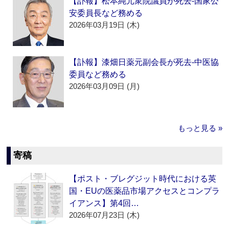
【訃報】松本純元衆院議員が死去‐国家公
安委員長など務める
2026年03月19日 (木)
【訃報】漆畑日薬元副会長が死去‐中医協
委員など務める
2026年03月09日 (月)
もっと見る »
寄稿
【ポスト・ブレグジット時代における英
国・EUの医薬品市場アクセスとコンプラ
イアンス】第4回…
2026年07月23日 (木)