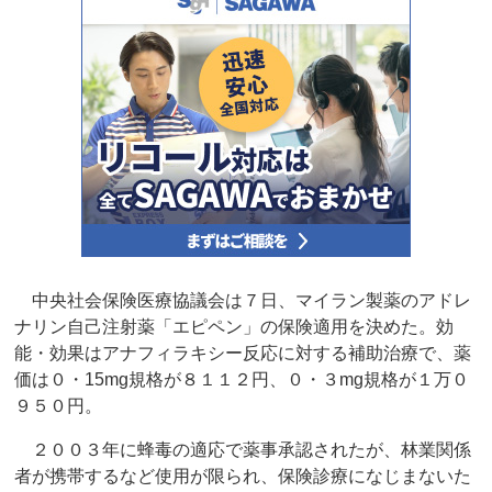
中央社会保険医療協議会は７日、マイラン製薬のアドレ
ナリン自己注射薬「エピペン」の保険適用を決めた。効
能・効果はアナフィラキシー反応に対する補助治療で、薬
価は０・15mg規格が８１１２円、０・３mg規格が１万０
９５０円。
２００３年に蜂毒の適応で薬事承認されたが、林業関係
者が携帯するなど使用が限られ、保険診療になじまないた