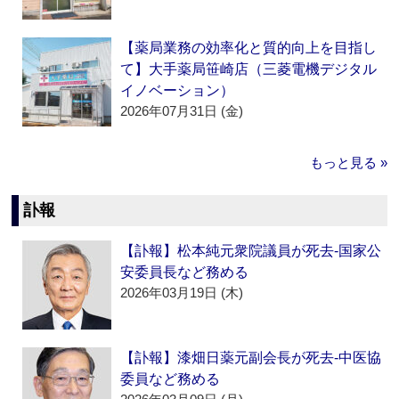
【薬局業務の効率化と質的向上を目指し
て】大手薬局笹崎店（三菱電機デジタル
イノベーション）
2026年07月31日 (金)
もっと見る »
訃報
【訃報】松本純元衆院議員が死去‐国家公
安委員長など務める
2026年03月19日 (木)
【訃報】漆畑日薬元副会長が死去‐中医協
委員など務める