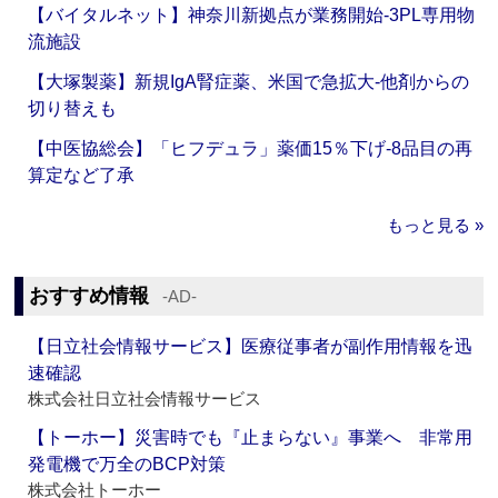
【バイタルネット】神奈川新拠点が業務開始‐3PL専用物
流施設
【大塚製薬】新規IgA腎症薬、米国で急拡大‐他剤からの
切り替えも
【中医協総会】「ヒフデュラ」薬価15％下げ‐8品目の再
算定など了承
もっと見る »
おすすめ情報
‐AD‐
【日立社会情報サービス】医療従事者が副作用情報を迅
速確認
株式会社日立社会情報サービス
【トーホー】災害時でも『止まらない』事業へ 非常用
発電機で万全のBCP対策
株式会社トーホー