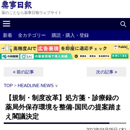
薬のことなら薬事日報ウェブサイト
新着
全カテゴリー
購読・購入・登録
« 前の記事
次の記事 »
TOP
>
HEADLINE NEWS
∨
【規制・制度改革】処方箋・診療録の
薬局外保存環境を整備‐国民の提案踏ま
え閣議決定
2012年04月05日 (木)