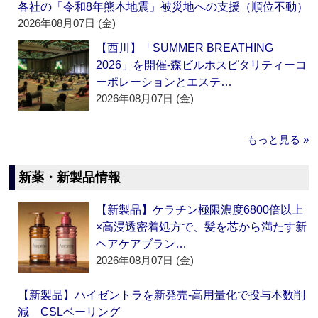
各社の「令和8年熊本地震」被災地への支援（順位不動）
2026年08月07日 (金)
【西川】「SUMMER BREATHING
2026」を開催‐森ビルホスピタリティーコ
ーポレーションとエステ…
2026年08月07日 (金)
もっと見る »
新薬・新製品情報
【新製品】ケラチン極限濃度6800倍以上
×高浸透密着処方で、髪を芯から満たす新
ヘアケアブラン…
2026年08月07日 (金)
【新製品】ハイゼントラを新発売‐高用量化で投与本数削
減 CSLベーリング