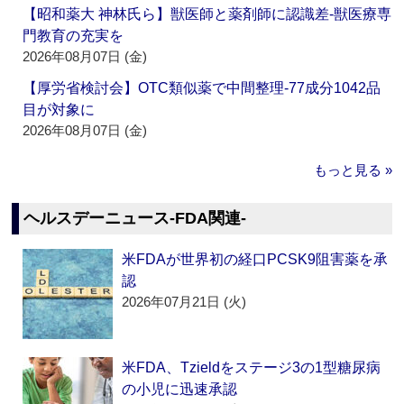
【昭和薬大 神林氏ら】獣医師と薬剤師に認識差‐獣医療専
門教育の充実を
2026年08月07日 (金)
【厚労省検討会】OTC類似薬で中間整理‐77成分1042品
目が対象に
2026年08月07日 (金)
もっと見る »
ヘルスデーニュース‐FDA関連‐
米FDAが世界初の経口PCSK9阻害薬を承
認
2026年07月21日 (火)
米FDA、Tzieldをステージ3の1型糖尿病
の小児に迅速承認