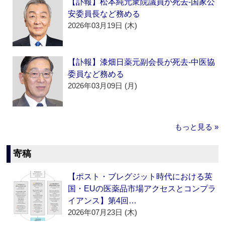
【訃報】松本純元衆院議員が死去‐国家公
安委員長など務める
2026年03月19日 (木)
【訃報】漆畑日薬元副会長が死去‐中医協
委員など務める
2026年03月09日 (月)
もっと見る »
寄稿
【ポスト・ブレグジット時代における英
国・EUの医薬品市場アクセスとコンプラ
イアンス】第4回…
2026年07月23日 (木)