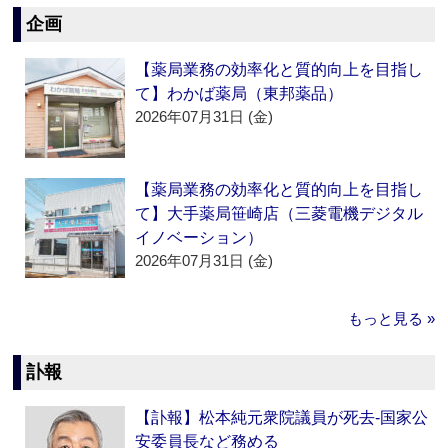
企画
【薬局業務の効率化と質的向上を目指し
て】わかば薬局（東邦薬品）
2026年07月31日 (金)
【薬局業務の効率化と質的向上を目指し
て】大手薬局笹崎店（三菱電機デジタル
イノベーション）
2026年07月31日 (金)
もっと見る »
訃報
【訃報】松本純元衆院議員が死去‐国家公
安委員長など務める