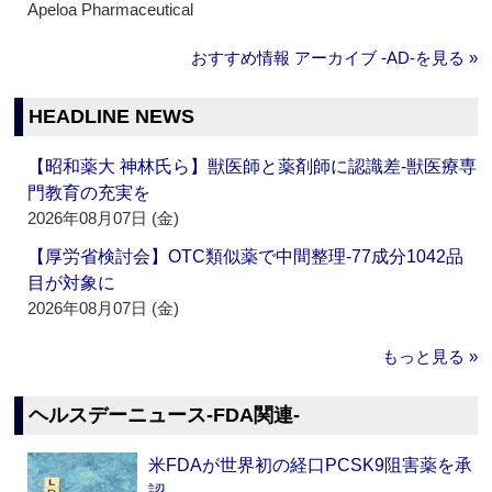
Apeloa Pharmaceutical
おすすめ情報 アーカイブ ‐AD‐を見る »
HEADLINE NEWS
【昭和薬大 神林氏ら】獣医師と薬剤師に認識差‐獣医療専
門教育の充実を
2026年08月07日 (金)
【厚労省検討会】OTC類似薬で中間整理‐77成分1042品
目が対象に
2026年08月07日 (金)
もっと見る »
ヘルスデーニュース‐FDA関連‐
米FDAが世界初の経口PCSK9阻害薬を承
認