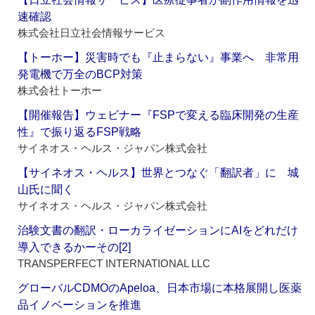
速確認
株式会社日立社会情報サービス
【トーホー】災害時でも『止まらない』事業へ 非常用
発電機で万全のBCP対策
株式会社トーホー
【開催報告】ウェビナー『FSPで変える臨床開発の生産
性』で振り返るFSP戦略
サイネオス・ヘルス・ジャパン株式会社
【サイネオス・ヘルス】世界とつなぐ「翻訳者」に 城
山氏に聞く
サイネオス・ヘルス・ジャパン株式会社
治験文書の翻訳・ローカライゼーションにAIをどれだけ
導入できるかーその[2]
TRANSPERFECT INTERNATIONAL LLC
グローバルCDMOのApeloa、日本市場に本格展開し医薬
品イノベーションを推進