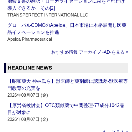
治験文書の翻訳・ローカライゼーションにAIをどれだけ
導入できるかーその[2]
TRANSPERFECT INTERNATIONAL LLC
グローバルCDMOのApeloa、日本市場に本格展開し医薬
品イノベーションを推進
Apeloa Pharmaceutical
おすすめ情報 アーカイブ ‐AD‐を見る »
HEADLINE NEWS
【昭和薬大 神林氏ら】獣医師と薬剤師に認識差‐獣医療専
門教育の充実を
2026年08月07日 (金)
【厚労省検討会】OTC類似薬で中間整理‐77成分1042品
目が対象に
2026年08月07日 (金)