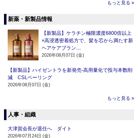
もっと見る »
新薬・新製品情報
【新製品】ケラチン極限濃度6800倍以上
×高浸透密着処方で、髪を芯から満たす新
ヘアケアブラン…
2026年08月07日 (金)
【新製品】ハイゼントラを新発売‐高用量化で投与本数削
減 CSLベーリング
2026年08月07日 (金)
もっと見る »
人事・組織
大津賀会長が退任へ ダイト
2026年07月24日 (金)