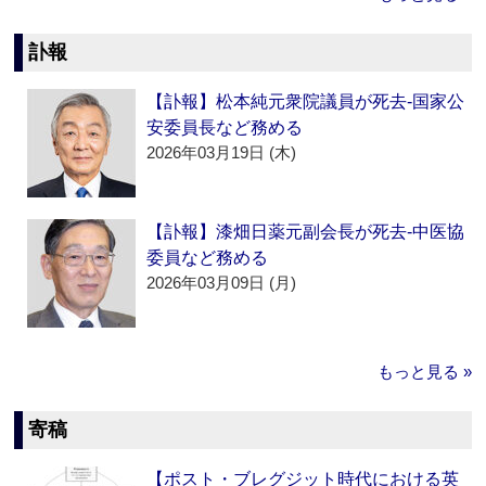
訃報
【訃報】松本純元衆院議員が死去‐国家公
安委員長など務める
2026年03月19日 (木)
【訃報】漆畑日薬元副会長が死去‐中医協
委員など務める
2026年03月09日 (月)
もっと見る »
寄稿
【ポスト・ブレグジット時代における英