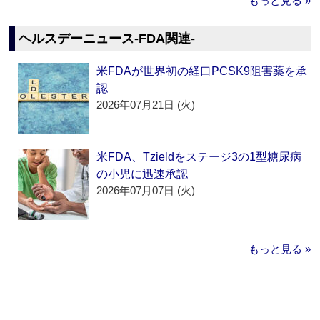
もっと見る »
ヘルスデーニュース‐FDA関連‐
米FDAが世界初の経口PCSK9阻害薬を承
認
2026年07月21日 (火)
米FDA、Tzieldをステージ3の1型糖尿病
の小児に迅速承認
2026年07月07日 (火)
もっと見る »