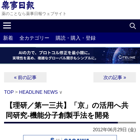
薬のことなら薬事日報ウェブサイト
新着
全カテゴリー
購読・購入・登録
« 前の記事
次の記事 »
TOP
>
HEADLINE NEWS
∨
【理研／第一三共】「京」の活用へ共
同研究‐機能分子創製手法を開発
2012年06月29日 (金)