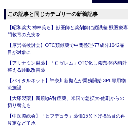
この記事と同じカテゴリーの新着記事
【昭和薬大 神林氏ら】獣医師と薬剤師に認識差‐獣医療専
門教育の充実を
【厚労省検討会】OTC類似薬で中間整理‐77成分1042品
目が対象に
【アリナミン製薬】「ロゼレム」OTC化し発売‐体内時計
整える睡眠改善薬
【バイタルネット】神奈川新拠点が業務開始‐3PL専用物
流施設
【大塚製薬】新規IgA腎症薬、米国で急拡大‐他剤からの
切り替えも
【中医協総会】「ヒフデュラ」薬価15％下げ‐8品目の再
算定など了承