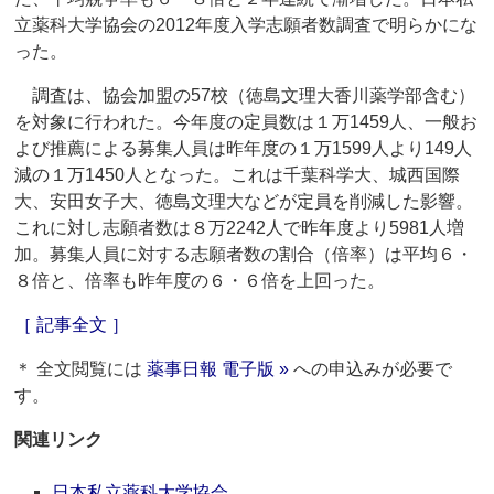
立薬科大学協会の2012年度入学志願者数調査で明らかにな
った。
調査は、協会加盟の57校（徳島文理大香川薬学部含む）
を対象に行われた。今年度の定員数は１万1459人、一般お
よび推薦による募集人員は昨年度の１万1599人より149人
減の１万1450人となった。これは千葉科学大、城西国際
大、安田女子大、徳島文理大などが定員を削減した影響。
これに対し志願者数は８万2242人で昨年度より5981人増
加。募集人員に対する志願者数の割合（倍率）は平均６・
８倍と、倍率も昨年度の６・６倍を上回った。
［ 記事全文 ］
＊ 全文閲覧には
薬事日報 電子版 »
への申込みが必要で
す。
関連リンク
日本私立薬科大学協会