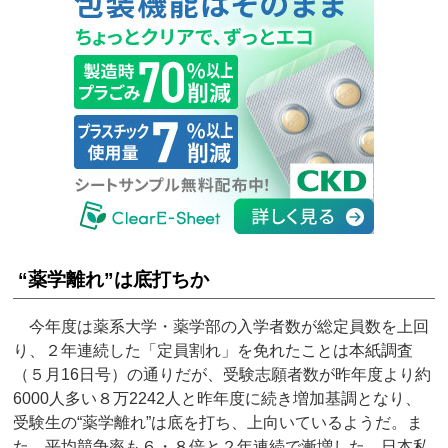
“薬学離れ”は底打ちか
今年度は薬系大学・薬学部の入学者数が総定員数を上回
り、２年連続した「定員割れ」を免れたことは本紙調査
（５月16日号）の通りだが、受験志願者数が昨年度より約
6000人多い８万2242人と昨年度に続き増加基調となり、
受験生の“薬学離れ”は底を打ち、上向いているようだ。ま
た、平均競争率も６・８倍と２年連続で漸増した。日本私