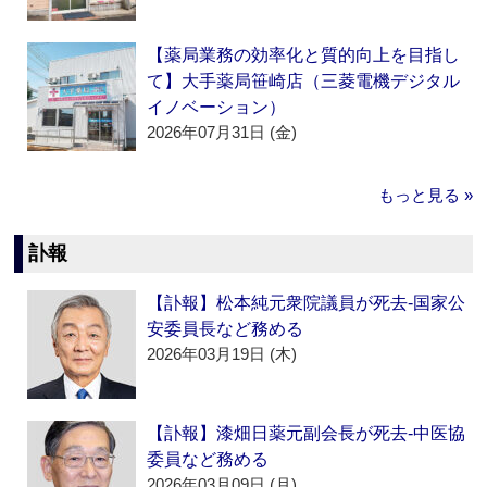
【薬局業務の効率化と質的向上を目指し
て】大手薬局笹崎店（三菱電機デジタル
イノベーション）
2026年07月31日 (金)
もっと見る »
訃報
【訃報】松本純元衆院議員が死去‐国家公
安委員長など務める
2026年03月19日 (木)
【訃報】漆畑日薬元副会長が死去‐中医協
委員など務める
2026年03月09日 (月)