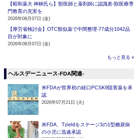
【昭和薬大 神林氏ら】獣医師と薬剤師に認識差‐獣医療専
門教育の充実を
2026年08月07日 (金)
【厚労省検討会】OTC類似薬で中間整理‐77成分1042品
目が対象に
2026年08月07日 (金)
もっと見る »
ヘルスデーニュース‐FDA関連‐
米FDAが世界初の経口PCSK9阻害薬を承
認
2026年07月21日 (火)
米FDA、Tzieldをステージ3の1型糖尿病
の小児に迅速承認