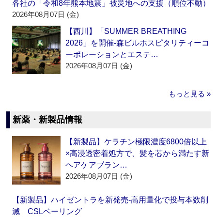
各社の「令和8年熊本地震」被災地への支援（順位不動）
2026年08月07日 (金)
【西川】「SUMMER BREATHING
2026」を開催‐森ビルホスピタリティーコ
ーポレーションとエステ…
2026年08月07日 (金)
もっと見る »
新薬・新製品情報
【新製品】ケラチン極限濃度6800倍以上
×高浸透密着処方で、髪を芯から満たす新
ヘアケアブラン…
2026年08月07日 (金)
【新製品】ハイゼントラを新発売‐高用量化で投与本数削
減 CSLベーリング