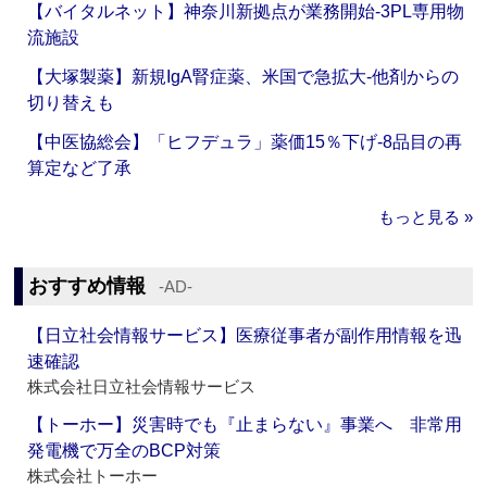
【バイタルネット】神奈川新拠点が業務開始‐3PL専用物
流施設
【大塚製薬】新規IgA腎症薬、米国で急拡大‐他剤からの
切り替えも
【中医協総会】「ヒフデュラ」薬価15％下げ‐8品目の再
算定など了承
もっと見る »
おすすめ情報
‐AD‐
【日立社会情報サービス】医療従事者が副作用情報を迅
速確認
株式会社日立社会情報サービス
【トーホー】災害時でも『止まらない』事業へ 非常用
発電機で万全のBCP対策
株式会社トーホー