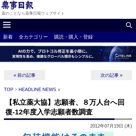
薬のことなら薬事日報ウェブサイト
新着
全カテゴリー
購読・購入・登録
« 前の記事
次の記事 »
TOP
>
HEADLINE NEWS
∨
【私立薬大協】志願者、８万人台へ回
復‐12年度入学志願者数調査
2012年07月19日 (木)