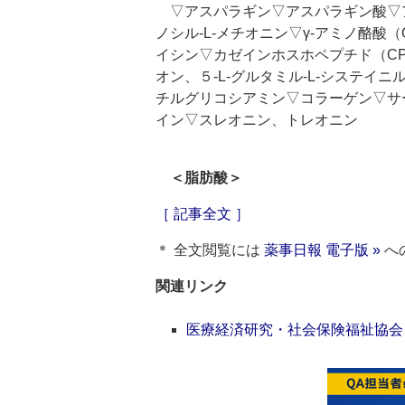
▽アスパラギン▽アスパラギン酸▽アセ
ノシル‐L‐メチオニン▽γ‐アミノ酪
イシン▽カゼインホスホペプチド（CP
オン、５‐L‐グルタミル‐L‐システ
チルグリコシアミン▽コラーゲン▽サ
イン▽スレオニン、トレオニン
＜脂肪酸＞
［ 記事全文 ］
＊ 全文閲覧には
薬事日報 電子版 »
へ
関連リンク
医療経済研究・社会保険福祉協会