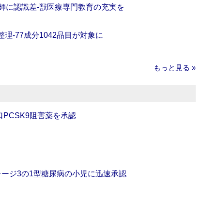
師に認識差‐獣医療専門教育の充実を
理‐77成分1042品目が対象に
もっと見る »
口PCSK9阻害薬を承認
をステージ3の1型糖尿病の小児に迅速承認