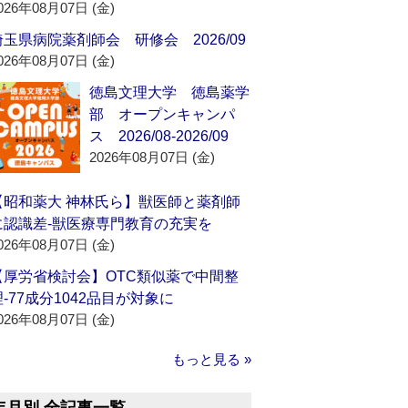
026年08月07日 (金)
埼玉県病院薬剤師会 研修会 2026/09
026年08月07日 (金)
徳島文理大学 徳島薬学
部 オープンキャンパ
ス 2026/08-2026/09
2026年08月07日 (金)
【昭和薬大 神林氏ら】獣医師と薬剤師
に認識差‐獣医療専門教育の充実を
026年08月07日 (金)
【厚労省検討会】OTC類似薬で中間整
理‐77成分1042品目が対象に
026年08月07日 (金)
もっと見る »