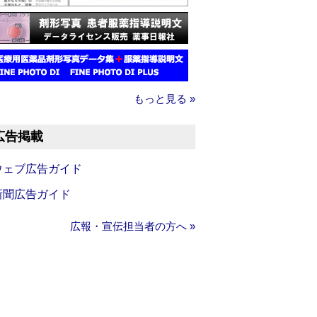
もっと見る »
広告掲載
ウェブ広告ガイド
新聞広告ガイド
広報・宣伝担当者の方へ »