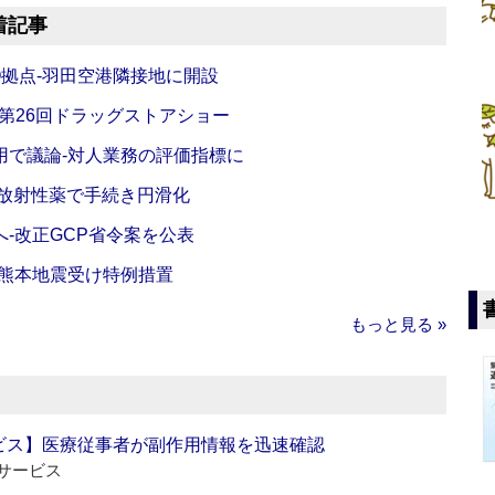
着記事
O拠点‐羽田空港隣接地に開設
‐第26回ドラッグストアショー
活用で議論‐対人業務の評価指標に
‐放射性薬で手続き円滑化
‐改正GCP省令案を公表
‐熊本地震受け特例措置
もっと見る »
ビス】医療従事者が副作用情報を迅速確認
サービス