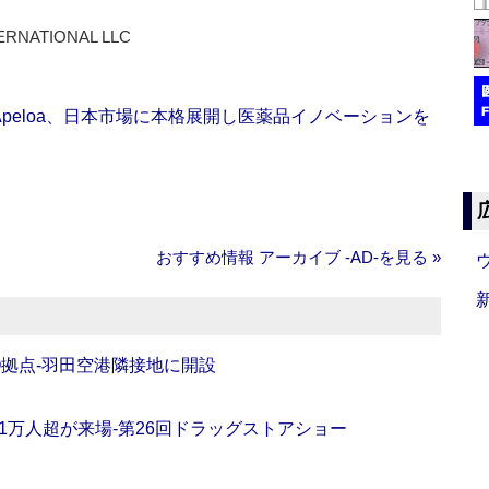
ERNATIONAL LLC
Apeloa、日本市場に本格展開し医薬品イノベーションを
おすすめ情報 アーカイブ ‐AD‐を見る »
O拠点‐羽田空港隣接地に開設
11万人超が来場‐第26回ドラッグストアショー