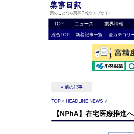
薬のことなら薬事日報ウェブサイト
TOP
ニュース
業界情報
総合TOP
新着記事一覧
全カテゴリ
« 前の記事
TOP
>
HEADLINE NEWS
∨
【NPhA】在宅医療推進