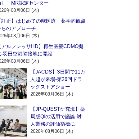
価〉 MR認定センター
026年08月06日 (木)
【訂正】はじめての獣医療 薬学的観点
からのアプローチ
026年08月06日 (木)
【アルフレッサHD】再生医療CDMO拠
点‐羽田空港隣接地に開設
026年08月06日 (木)
【JACDS】3日間で11万
人超が来場‐第26回ドラ
ッグストアショー
2026年08月06日 (木)
【JP-QUEST研究班】薬
局版QIの活用で議論‐対
人業務の評価指標に
2026年08月06日 (木)