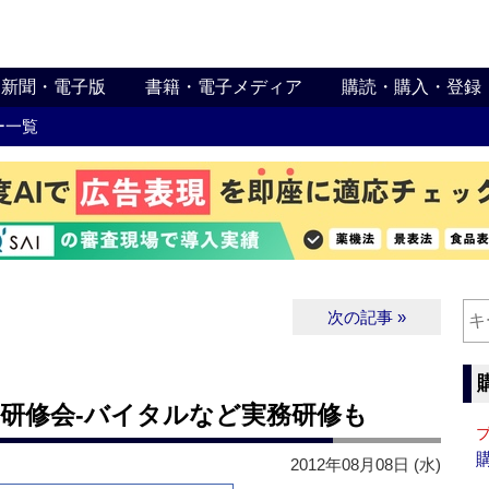
新聞・電子版
書籍・電子メディア
購読・購入・登録
ー一覧
次の記事 »
へ研修会‐バイタルなど実務研修も
2012年08月08日 (水)