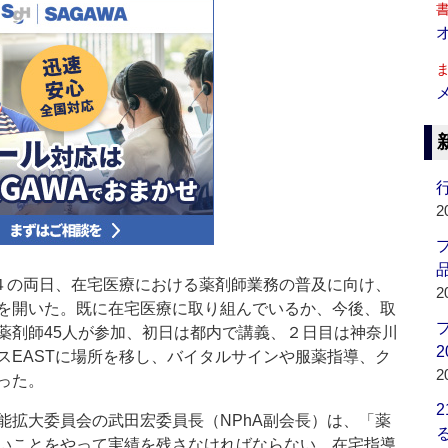
行
2
品
４の両日、在宅医療における薬剤師業務の普及に向け、
2
を開いた。既に在宅医療に取り組んでいるか、今後、取
薬剤師45人が参加、初日は都内で講義、２日目は神奈川
2
スEASTに場所を移し、バイタルサインや服薬指導、ク
2
った。
拡大委員会の武田宏委員長（NPhA副会長）は、「薬
いことをやって実績を残さなければならない。在宅指導