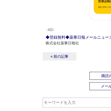
‐AD‐
◆登録無料◆薬事日報メールニュー
株式会社薬事日報社
« 前の記事
購読の
メー