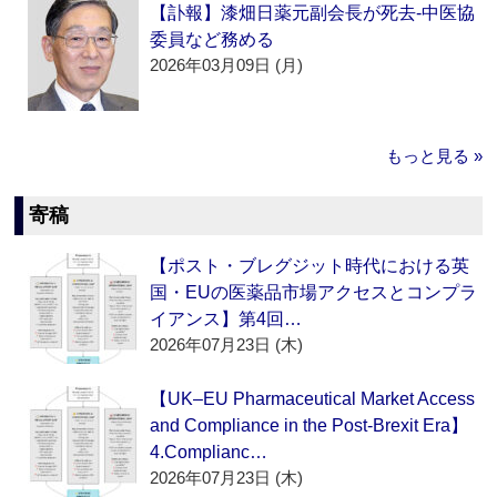
【訃報】漆畑日薬元副会長が死去‐中医協
委員など務める
2026年03月09日 (月)
もっと見る »
寄稿
【ポスト・ブレグジット時代における英
国・EUの医薬品市場アクセスとコンプラ
イアンス】第4回…
2026年07月23日 (木)
【UK–EU Pharmaceutical Market Access
and Compliance in the Post-Brexit Era】
4.Complianc…
2026年07月23日 (木)