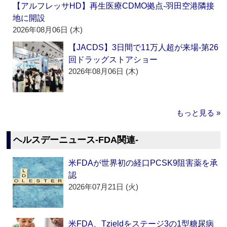
【アルフレッサHD】再生医療CDMO拠点‐羽田空港隣接
地に開設
2026年08月06日 (木)
【JACDS】3日間で11万人超が来場‐第26
回ドラッグストアショー
2026年08月06日 (木)
もっと見る »
ヘルスデーニュース‐FDA関連‐
米FDAが世界初の経口PCSK9阻害薬を承
認
2026年07月21日 (火)
米FDA、Tzieldをステージ3の1型糖尿病