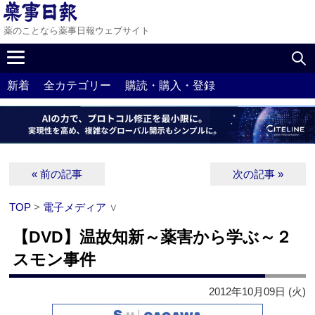
薬のことなら薬事日報ウェブサイト
新着
全カテゴリー
購読・購入・登録
« 前の記事
次の記事 »
TOP
>
電子メディア
∨
【DVD】温故知新～薬害から学ぶ～２
スモン事件
2012年10月09日 (火)