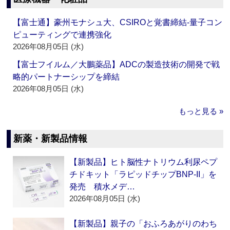
【富士通】豪州モナシュ大、CSIROと覚書締結‐量子コン
ピューティングで連携強化
2026年08月05日 (水)
【富士フイルム／大鵬薬品】ADCの製造技術の開発で戦
略的パートナーシップを締結
2026年08月05日 (水)
もっと見る »
新薬・新製品情報
【新製品】ヒト脳性ナトリウム利尿ペプ
チドキット「ラピッドチップBNP-II」を
発売 積水メデ…
2026年08月05日 (水)
【新製品】親子の「おふろあがりのわち