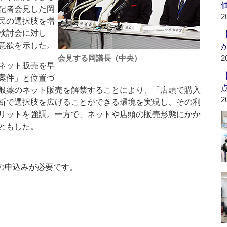
記者会見した岡
2
民の選択肢を増
検討会に対し
意欲を示した。
会見する岡議長（中央）
2
ネット販売を早
案件」と位置づ
般薬のネット販売を解禁することにより、「店頭で購入
2
断で選択肢を広げることができる環境を実現し、その利
リットを強調。一方で、ネットや店頭の販売形態にかか
ともした。
の申込みが必要です。