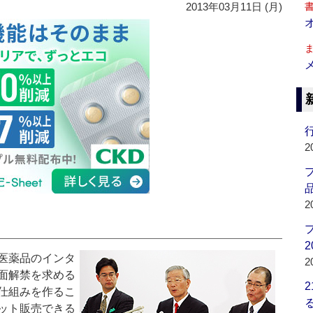
2013年03月11日 (月)
行
2
品
2
2
医薬品のインタ
2
面解禁を求める
仕組みを作るこ
ット販売できる