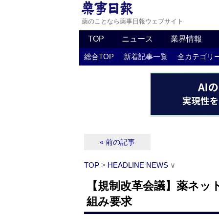
薬のことなら薬事日報ウェブサイト
TOP
ニュース
業界情報
総合TOP
新着記事一覧
全カテゴリ
« 前の記事
TOP
>
HEADLINE NEWS
∨
【規制改革会議】薬ネッ
組み要求