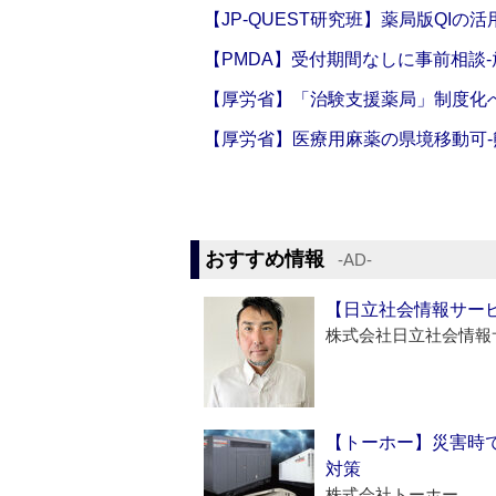
【JP-QUEST研究班】薬局版QIの
【PMDA】受付期間なしに事前相談
【厚労省】「治験支援薬局」制度化へ
【厚労省】医療用麻薬の県境移動可
おすすめ情報
‐AD‐
【日立社会情報サー
株式会社日立社会情報
【トーホー】災害時
対策
株式会社トーホー