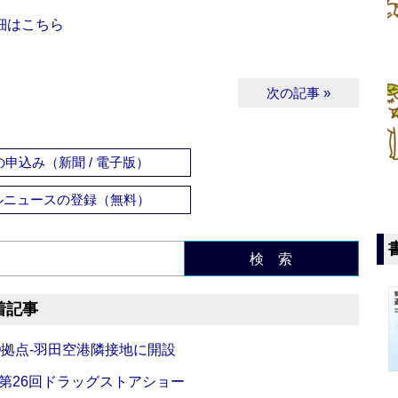
細はこちら
次の記事 »
申込み（新聞 / 電子版）
ルニュースの登録（無料）
検 索
着記事
O拠点‐羽田空港隣接地に開設
‐第26回ドラッグストアショー