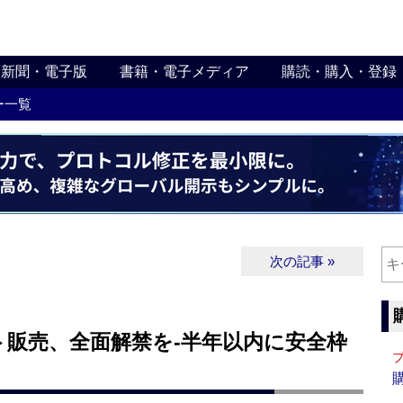
新聞・電子版
書籍・電子メディア
購読・購入・登録
ー一覧
次の記事 »
ト販売、全面解禁を‐半年以内に安全枠