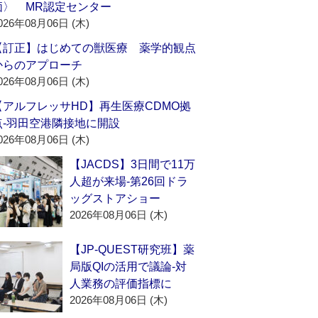
価〉 MR認定センター
026年08月06日 (木)
【訂正】はじめての獣医療 薬学的観点
からのアプローチ
026年08月06日 (木)
【アルフレッサHD】再生医療CDMO拠
点‐羽田空港隣接地に開設
026年08月06日 (木)
【JACDS】3日間で11万
人超が来場‐第26回ドラ
ッグストアショー
2026年08月06日 (木)
【JP-QUEST研究班】薬
局版QIの活用で議論‐対
人業務の評価指標に
2026年08月06日 (木)