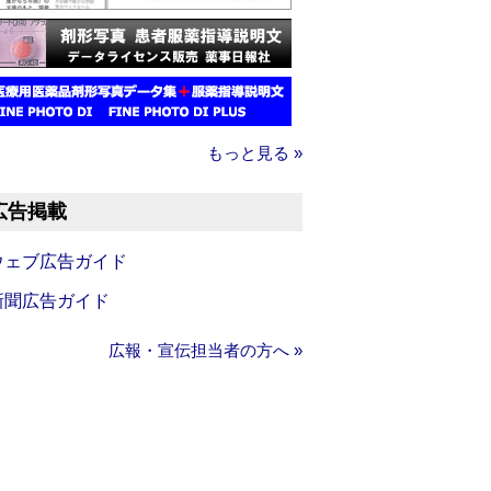
もっと見る »
広告掲載
ウェブ広告ガイド
新聞広告ガイド
広報・宣伝担当者の方へ »