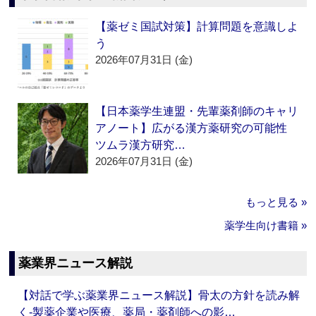
【薬ゼミ国試対策】計算問題を意識しよ
う
2026年07月31日 (金)
【日本薬学生連盟・先輩薬剤師のキャリ
アノート】広がる漢方薬研究の可能性
ツムラ漢方研究…
2026年07月31日 (金)
もっと見る »
薬学生向け書籍 »
薬業界ニュース解説
【対話で学ぶ薬業界ニュース解説】骨太の方針を読み解
く‐製薬企業や医療、薬局・薬剤師への影…