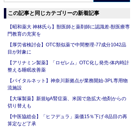
この記事と同じカテゴリーの新着記事
【昭和薬大 神林氏ら】獣医師と薬剤師に認識差‐獣医療専
門教育の充実を
【厚労省検討会】OTC類似薬で中間整理‐77成分1042品
目が対象に
【アリナミン製薬】「ロゼレム」OTC化し発売‐体内時計
整える睡眠改善薬
【バイタルネット】神奈川新拠点が業務開始‐3PL専用物
流施設
【大塚製薬】新規IgA腎症薬、米国で急拡大‐他剤からの
切り替えも
【中医協総会】「ヒフデュラ」薬価15％下げ‐8品目の再
算定など了承