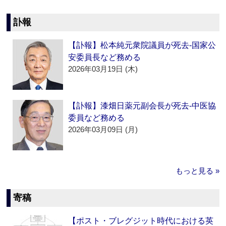
訃報
【訃報】松本純元衆院議員が死去‐国家公
安委員長など務める
2026年03月19日 (木)
【訃報】漆畑日薬元副会長が死去‐中医協
委員など務める
2026年03月09日 (月)
もっと見る »
寄稿
【ポスト・ブレグジット時代における英