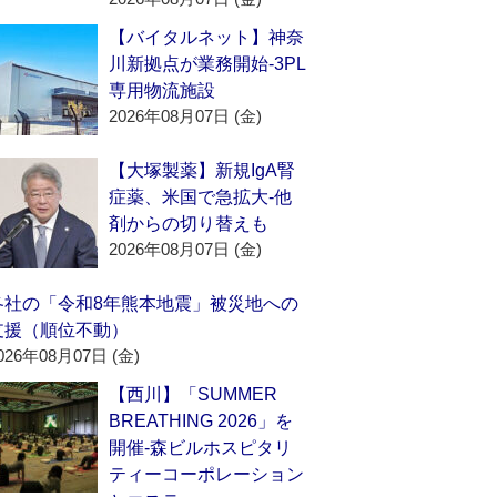
【バイタルネット】神奈
川新拠点が業務開始‐3PL
専用物流施設
2026年08月07日 (金)
【大塚製薬】新規IgA腎
症薬、米国で急拡大‐他
剤からの切り替えも
2026年08月07日 (金)
各社の「令和8年熊本地震」被災地への
支援（順位不動）
026年08月07日 (金)
【西川】「SUMMER
BREATHING 2026」を
開催‐森ビルホスピタリ
ティーコーポレーション