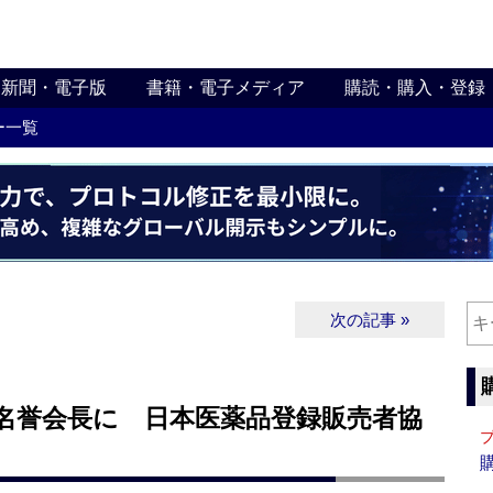
新聞・電子版
書籍・電子メディア
購読・購入・登録
ー一覧
次の記事 »
は名誉会長に 日本医薬品登録販売者協