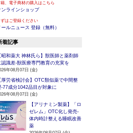
書籍、電子商材の購入はこちら
オンラインショップ
まずはご登録ください
メールニュース 登録（無料）
新着記事
【昭和薬大 神林氏ら】獣医師と薬剤師
に認識差‐獣医療専門教育の充実を
026年08月07日 (金)
【厚労省検討会】OTC類似薬で中間整
理‐77成分1042品目が対象に
026年08月07日 (金)
【アリナミン製薬】「ロ
ゼレム」OTC化し発売‐
体内時計整える睡眠改善
薬
2026年08月07日 (金)