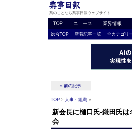
薬のことなら薬事日報ウェブサイト
TOP
ニュース
業界情報
総合TOP
新着記事一覧
全カテゴリ
« 前の記事
TOP
>
人事・組織
∨
新会長に樋口氏‐鎌田氏
会