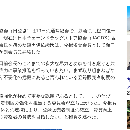
会（日登協）は19日の通常総会で、新会長に樋口俊一
、現在は日本チェーンドラッグストア協会（JACDS）副
会長を務めた鎌田伊佐緒氏は、今後名誉会長として樋口
が副会長に昇格した。
田前会長のこれまでの多大な尽力と功績を引き継ぐと共
強力に事業推進を行っていきたい。まず取り組まねばな
り不要化の危機にあると言われている登録販売者制度の
2
織強化が極めて重要な課題であるとして、「このたび
販売者制度の強化を担当する委員会が立ち上がった。今後も
係団体との連携により、登録販売者制度の確立、資質向上、
つ資格者の育成を目指したい」と抱負を述べた。