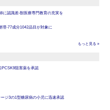
師に認識差‐獣医療専門教育の充実を
理‐77成分1042品目が対象に
もっと見る »
口PCSK9阻害薬を承認
をステージ3の1型糖尿病の小児に迅速承認