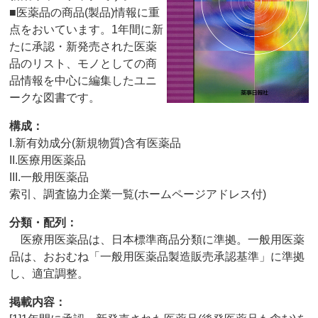
■医薬品の商品(製品)情報に重
点をおいています。1年間に新
たに承認・新発売された医薬
品のリスト、モノとしての商
品情報を中心に編集したユニ
ークな図書です。
構成：
I.新有効成分(新規物質)含有医薬品
II.医療用医薬品
III.一般用医薬品
索引、調査協力企業一覧(ホームページアドレス付)
分類・配列：
医療用医薬品は、日本標準商品分類に準拠。一般用医薬
品は、おおむね「一般用医薬品製造販売承認基準」に準拠
し、適宜調整。
掲載内容：