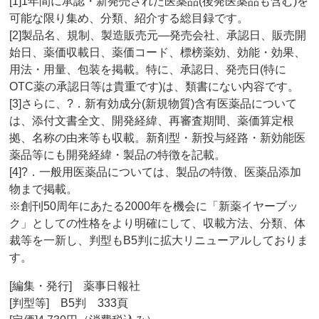
[1]1年間に承認・新発売された医薬品(後発医薬品も含む)を
可能な限り集め、分類、紹介する総目録です。
[2]製品名、規制、製造販売元―発売会社、承認日、販売開
始日、薬価収載日、薬価コード、標榜薬効、効能・効果、
用法・用量、包装を掲載。特に、承認日、発売日(特に
OTC薬の承認日等は貴重です)は、類書にない内容です。
[3]さらに、?．新有効成分(新規物質)含有医薬品について
は、添付文書全文、開発経緯、再審査期間、薬価算定根
拠、名称の由来等も収載。新剤型・新投与経路・新効能医
薬品等にも開発経緯・製品の特徴を記載。
[4]?．一般用医薬品については、製品の特徴、医薬品添加
物まで掲載。
※創刊50周年にあたる2000年を機会に「新薬イヤーブッ
ク」としての性格をより明確にして、収載方法、分類、体
裁等を一新し、判型もB5判に拡大リニューアルしておりま
す。
[編集・発行] 薬事日報社
[判型等] B5判 333頁