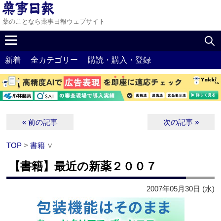
薬のことなら薬事日報ウェブサイト
新着
全カテゴリー
購読・購入・登録
« 前の記事
次の記事 »
TOP
>
書籍
∨
【書籍】最近の新薬２００７
2007年05月30日 (水)