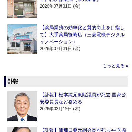
2026年07月31日 (金)
【薬局業務の効率化と質的向上を目指し
て】大手薬局笹崎店（三菱電機デジタル
イノベーション）
2026年07月31日 (金)
もっと見る »
訃報
【訃報】松本純元衆院議員が死去‐国家公
安委員長など務める
2026年03月19日 (木)
【訃報】漆畑日薬元副会長が死去‐中医協