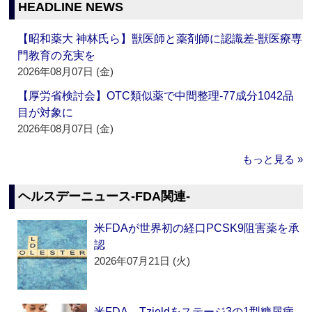
HEADLINE NEWS
【昭和薬大 神林氏ら】獣医師と薬剤師に認識差‐獣医療専
門教育の充実を
2026年08月07日 (金)
【厚労省検討会】OTC類似薬で中間整理‐77成分1042品
目が対象に
2026年08月07日 (金)
もっと見る »
ヘルスデーニュース‐FDA関連‐
米FDAが世界初の経口PCSK9阻害薬を承
認
2026年07月21日 (火)
米FDA、Tzieldをステージ3の1型糖尿病