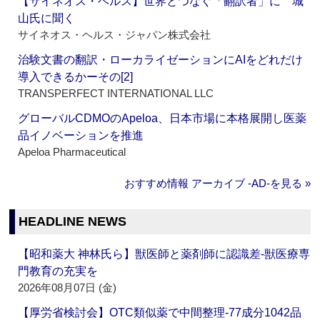
【サイネオス・ヘルス】世界とつなぐ「翻訳者」に 城
山氏に聞く
サイネオス・ヘルス・ジャパン株式会社
治験文書の翻訳・ローカライゼーションにAIをどれだけ
導入できるかーその[2]
TRANSPERFECT INTERNATIONAL LLC
グローバルCDMOのApeloa、日本市場に本格展開し医薬
品イノベーションを推進
Apeloa Pharmaceutical
おすすめ情報 アーカイブ ‐AD‐を見る »
HEADLINE NEWS
【昭和薬大 神林氏ら】獣医師と薬剤師に認識差‐獣医療専
門教育の充実を
2026年08月07日 (金)
【厚労省検討会】OTC類似薬で中間整理‐77成分1042品