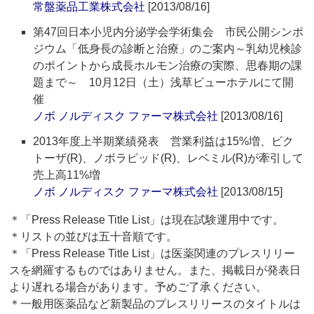
常盤薬品工業株式会社
[2013/08/16]
第47回日本小児内分泌学会学術集会 市民公開シンポ
ジウム「低身長の診断と治療」のご案内～乳幼児検診
のポイントから成長ホルモン治療の実際、思春期の課
題まで～ 10月12日（土）浅草ビューホテルにて開
催
ノボ ノルディスク ファーマ株式会社
[2013/08/16]
2013年度上半期業績発表 営業利益は15%増、ビク
トーザ(R)、ノボラピッド(R)、レベミル(R)が牽引して
売上高11%増
ノボ ノルディスク ファーマ株式会社
[2013/08/15]
＊「Press Release Title List」は現在試験運用中です。
＊リストの並びは五十音順です。
＊「Press Release Title List」は医薬関連のプレスリリー
スを網羅するものではありません。また、掲載日が発表日
より遅れる場合があります。予めご了承ください。
＊一般用医薬品など新製品のプレスリリースのタイトルは