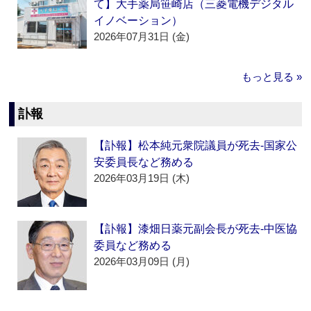
て】大手薬局笹崎店（三菱電機デジタル
イノベーション）
2026年07月31日 (金)
もっと見る »
訃報
【訃報】松本純元衆院議員が死去‐国家公
安委員長など務める
2026年03月19日 (木)
【訃報】漆畑日薬元副会長が死去‐中医協
委員など務める
2026年03月09日 (月)