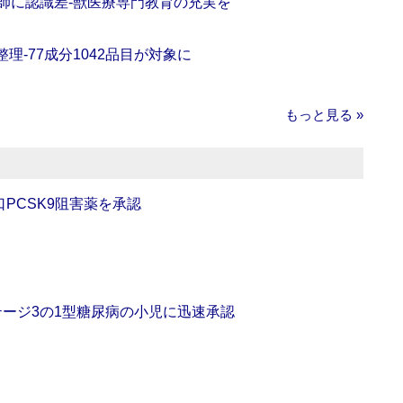
師に認識差‐獣医療専門教育の充実を
理‐77成分1042品目が対象に
もっと見る »
口PCSK9阻害薬を承認
をステージ3の1型糖尿病の小児に迅速承認