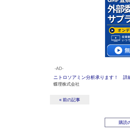
‐AD‐
ニトロソアミン分析承ります！ 詳
蝶理株式会社
« 前の記事
購読の