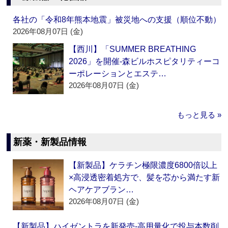
各社の「令和8年熊本地震」被災地への支援（順位不動）
2026年08月07日 (金)
【西川】「SUMMER BREATHING
2026」を開催‐森ビルホスピタリティーコ
ーポレーションとエステ…
2026年08月07日 (金)
もっと見る »
新薬・新製品情報
【新製品】ケラチン極限濃度6800倍以上
×高浸透密着処方で、髪を芯から満たす新
ヘアケアブラン…
2026年08月07日 (金)
【新製品】ハイゼントラを新発売‐高用量化で投与本数削