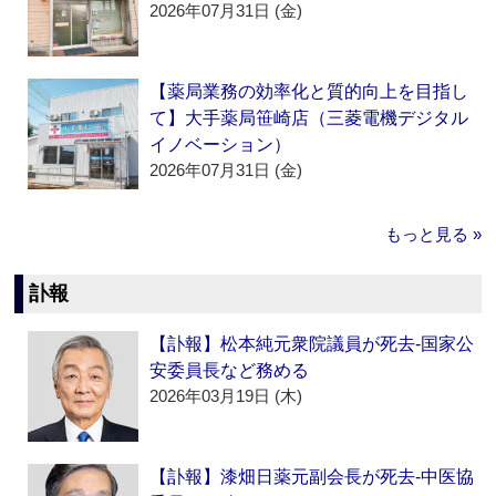
2026年07月31日 (金)
【薬局業務の効率化と質的向上を目指し
て】大手薬局笹崎店（三菱電機デジタル
イノベーション）
2026年07月31日 (金)
もっと見る »
訃報
【訃報】松本純元衆院議員が死去‐国家公
安委員長など務める
2026年03月19日 (木)
【訃報】漆畑日薬元副会長が死去‐中医協