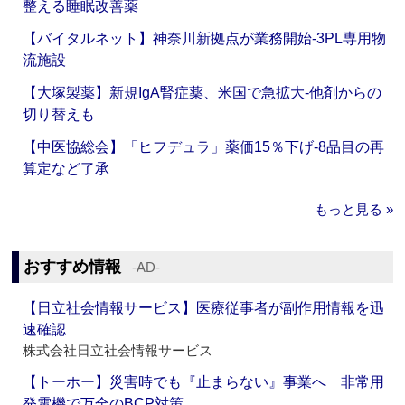
整える睡眠改善薬
【バイタルネット】神奈川新拠点が業務開始‐3PL専用物
流施設
【大塚製薬】新規IgA腎症薬、米国で急拡大‐他剤からの
切り替えも
【中医協総会】「ヒフデュラ」薬価15％下げ‐8品目の再
算定など了承
もっと見る »
おすすめ情報
‐AD‐
【日立社会情報サービス】医療従事者が副作用情報を迅
速確認
株式会社日立社会情報サービス
【トーホー】災害時でも『止まらない』事業へ 非常用
発電機で万全のBCP対策