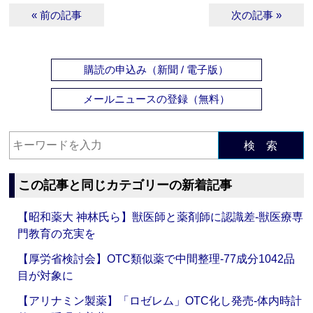
« 前の記事
次の記事 »
購読の申込み（新聞 / 電子版）
メールニュースの登録（無料）
検 索
この記事と同じカテゴリーの新着記事
【昭和薬大 神林氏ら】獣医師と薬剤師に認識差‐獣医療専
門教育の充実を
【厚労省検討会】OTC類似薬で中間整理‐77成分1042品
目が対象に
【アリナミン製薬】「ロゼレム」OTC化し発売‐体内時計