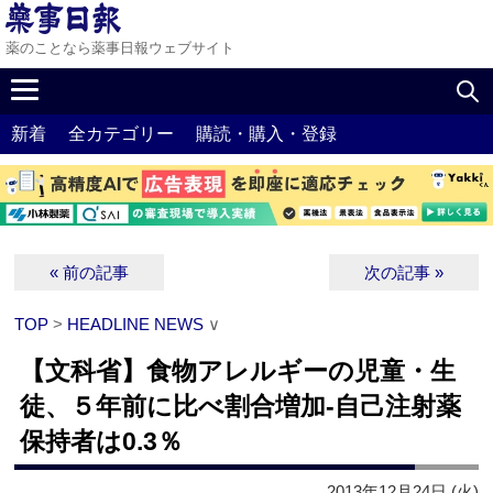
薬のことなら薬事日報ウェブサイト
新着
全カテゴリー
購読・購入・登録
« 前の記事
次の記事 »
TOP
>
HEADLINE NEWS
∨
【文科省】食物アレルギーの児童・生
徒、５年前に比べ割合増加‐自己注射薬
保持者は0.3％
2013年12月24日 (火)