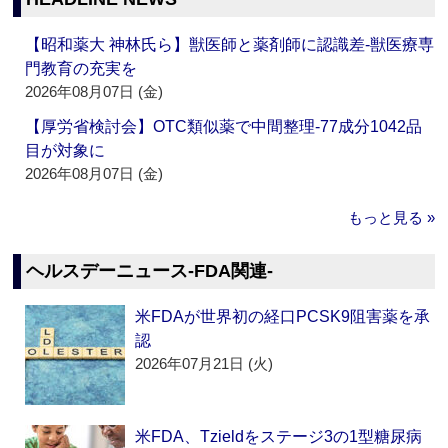
【昭和薬大 神林氏ら】獣医師と薬剤師に認識差‐獣医療専
門教育の充実を
2026年08月07日 (金)
【厚労省検討会】OTC類似薬で中間整理‐77成分1042品
目が対象に
2026年08月07日 (金)
もっと見る »
ヘルスデーニュース‐FDA関連‐
米FDAが世界初の経口PCSK9阻害薬を承
認
2026年07月21日 (火)
米FDA、Tzieldをステージ3の1型糖尿病