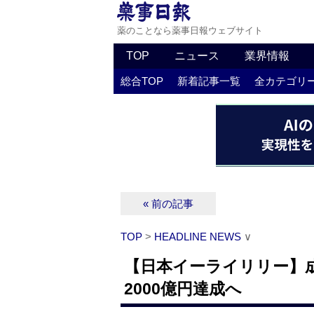
薬のことなら薬事日報ウェブサイト
TOP
ニュース
業界情報
総合TOP
新着記事一覧
全カテゴリ
« 前の記事
TOP
>
HEADLINE NEWS
∨
【日本イーライリリー】
2000億円達成へ