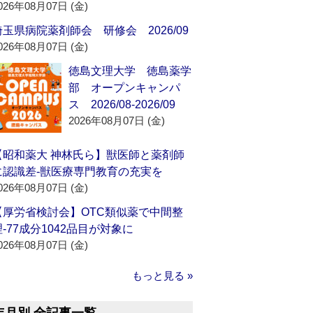
026年08月07日 (金)
埼玉県病院薬剤師会 研修会 2026/09
026年08月07日 (金)
徳島文理大学 徳島薬学
部 オープンキャンパ
ス 2026/08-2026/09
2026年08月07日 (金)
【昭和薬大 神林氏ら】獣医師と薬剤師
に認識差‐獣医療専門教育の充実を
026年08月07日 (金)
【厚労省検討会】OTC類似薬で中間整
理‐77成分1042品目が対象に
026年08月07日 (金)
もっと見る »