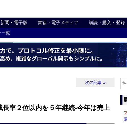
新聞・電子版
書籍・電子メディア
購読・購入・登録
ー一覧
次の記事 »
成長率２位以内を５年継続‐今年は売上