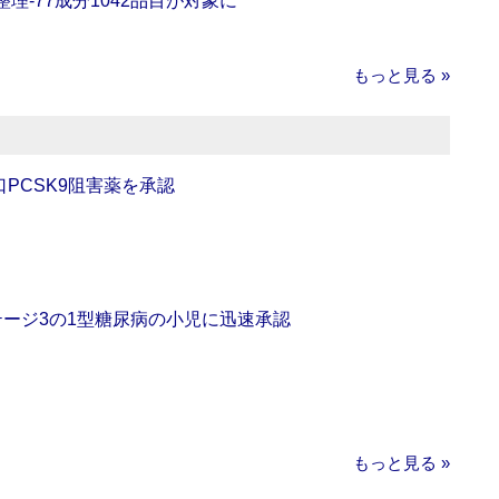
理‐77成分1042品目が対象に
もっと見る »
口PCSK9阻害薬を承認
をステージ3の1型糖尿病の小児に迅速承認
もっと見る »