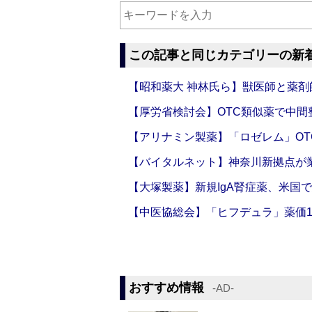
この記事と同じカテゴリーの新
【昭和薬大 神林氏ら】獣医師と薬剤
【厚労省検討会】OTC類似薬で中間整
【アリナミン製薬】「ロゼレム」OT
【バイタルネット】神奈川新拠点が業
【大塚製薬】新規IgA腎症薬、米国
【中医協総会】「ヒフデュラ」薬価1
おすすめ情報
‐AD‐