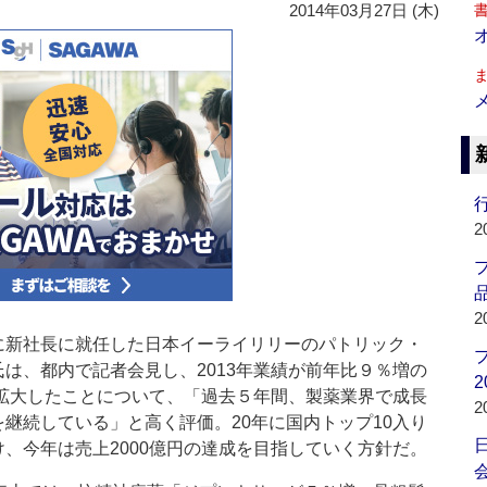
2014年03月27日 (木)
行
2
品
2
新社長に就任した日本イーライリリーのパトリック・
は、都内で記者会見し、2013年業績が前年比９％増の
2
と拡大したことについて、「過去５年間、製薬業界で成長
2
継続している」と高く評価。20年に国内トップ10入り
、今年は売上2000億円の達成を目指していく方針だ。
会