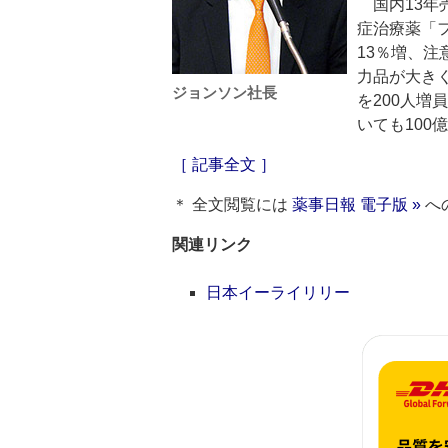
国内13年
症治療薬「
13％増、注
力品が大き
ジョンソン社長
を200人増
いても100
［ 記事全文 ］
＊ 全文閲覧には
薬事日報 電子版 »
へ
関連リンク
日本イーライリリー