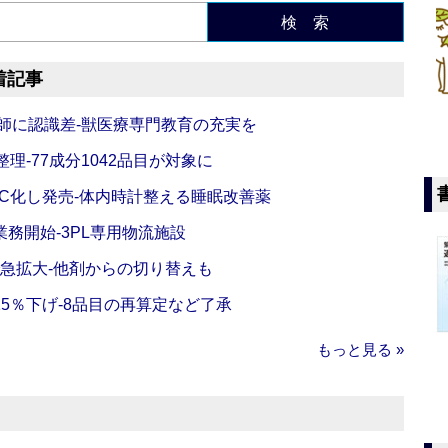
検 索
着記事
師に認識差‐獣医療専門教育の充実を
理‐77成分1042品目が対象に
C化し発売‐体内時計整える睡眠改善薬
務開始‐3PL専用物流施設
で急拡大‐他剤からの切り替えも
5％下げ‐8品目の再算定など了承
もっと見る »