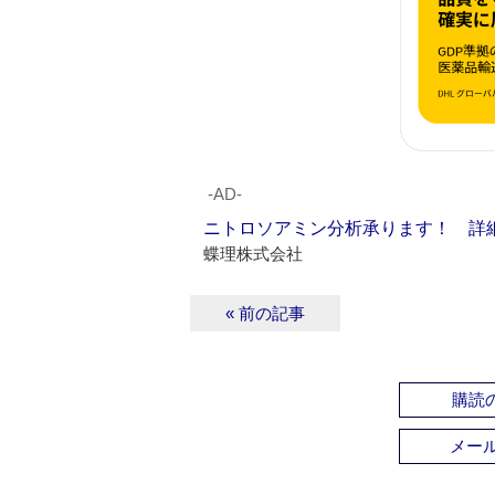
‐AD‐
ニトロソアミン分析承ります！ 詳
蝶理株式会社
« 前の記事
購読の
メー