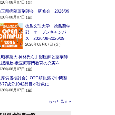
026年08月07日 (金)
埼玉県病院薬剤師会 研修会 2026/09
026年08月07日 (金)
徳島文理大学 徳島薬学
部 オープンキャンパ
ス 2026/08-2026/09
2026年08月07日 (金)
【昭和薬大 神林氏ら】獣医師と薬剤師
に認識差‐獣医療専門教育の充実を
026年08月07日 (金)
【厚労省検討会】OTC類似薬で中間整
理‐77成分1042品目が対象に
026年08月07日 (金)
もっと見る »