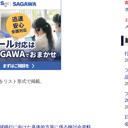
行
2
品
をリスト形式で掲載。
2
2
2
会
域移行に向けた具体的方策に係る検討会資料