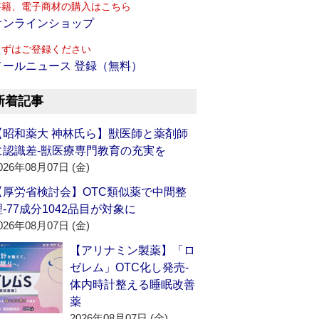
書籍、電子商材の購入はこちら
オンラインショップ
まずはご登録ください
メールニュース 登録（無料）
新着記事
【昭和薬大 神林氏ら】獣医師と薬剤師
に認識差‐獣医療専門教育の充実を
026年08月07日 (金)
【厚労省検討会】OTC類似薬で中間整
理‐77成分1042品目が対象に
026年08月07日 (金)
【アリナミン製薬】「ロ
ゼレム」OTC化し発売‐
体内時計整える睡眠改善
薬
2026年08月07日 (金)