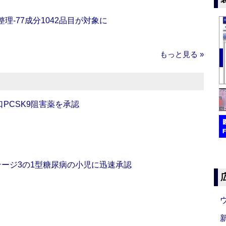
理‐77成分1042品目が対象に
もっと見る »
口PCSK9阻害薬を承認
をステージ3の1型糖尿病の小児に迅速承認