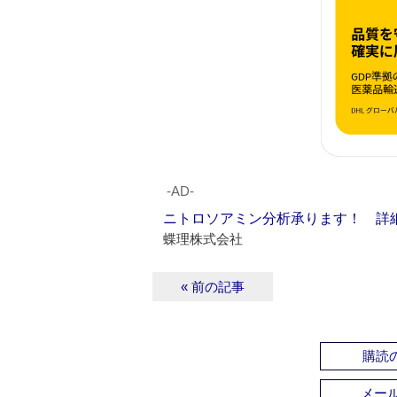
‐AD‐
ニトロソアミン分析承ります！ 詳
蝶理株式会社
« 前の記事
購読の
メー