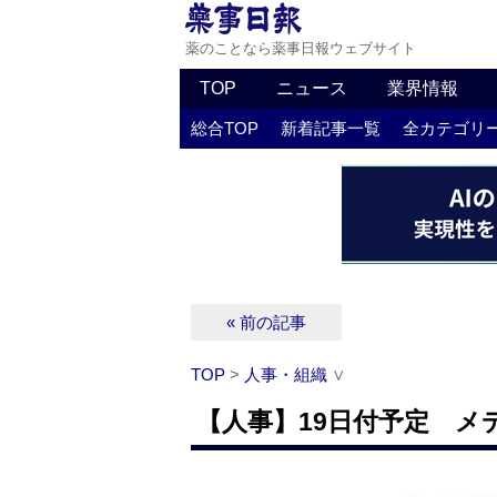
薬のことなら薬事日報ウェブサイト
TOP
ニュース
業界情報
総合TOP
新着記事一覧
全カテゴリ
« 前の記事
TOP
>
人事・組織
∨
【人事】19日付予定 