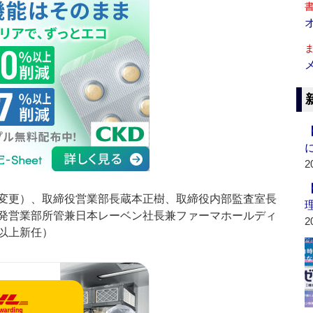
2
変更）、取締役営業部長蔵本正樹、取締役内部監査室長
発営業部所管兼日本レーベン社長兼ファーマホールディ
2
以上新任）