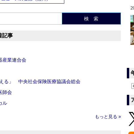
2
検 索
着記事
器産業連合会
伝える」 中央社会保険医療協議会総会
医師会
カル
もっと見る »