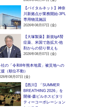
【バイタルネット】神奈
川新拠点が業務開始‐3PL
専用物流施設
2026年08月07日 (金)
【大塚製薬】新規IgA腎
症薬、米国で急拡大‐他
剤からの切り替えも
2026年08月07日 (金)
各社の「令和8年熊本地震」被災地への
支援（順位不動）
026年08月07日 (金)
【西川】「SUMMER
BREATHING 2026」を
開催‐森ビルホスピタリ
ティーコーポレーション