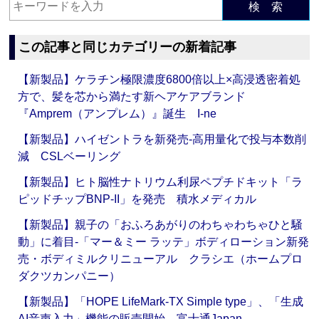
検 索
この記事と同じカテゴリーの新着記事
【新製品】ケラチン極限濃度6800倍以上×高浸透密着処
方で、髪を芯から満たす新ヘアケアブランド
『Amprem（アンプレム）』誕生 I-ne
【新製品】ハイゼントラを新発売‐高用量化で投与本数削
減 CSLベーリング
【新製品】ヒト脳性ナトリウム利尿ペプチドキット「ラ
ピッドチップBNP-II」を発売 積水メディカル
【新製品】親子の「おふろあがりのわちゃわちゃひと騒
動」に着目‐「マー＆ミー ラッテ」ボディローション新発
売・ボディミルクリニューアル クラシエ（ホームプロ
ダクツカンパニー）
【新製品】「HOPE LifeMark-TX Simple type」、「生成
AI音声入力」機能の販売開始 富士通Japan