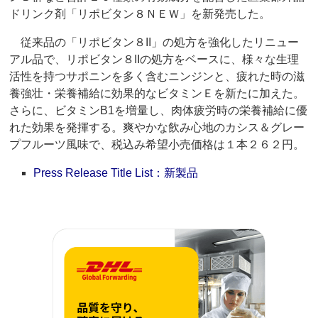
ドリンク剤「リポビタン８ＮＥＷ」を新発売した。
従来品の「リポビタン８II」の処方を強化したリニュー
アル品で、リポビタン８IIの処方をベースに、様々な生理
活性を持つサポニンを多く含むニンジンと、疲れた時の滋
養強壮・栄養補給に効果的なビタミンＥを新たに加えた。
さらに、ビタミンB1を増量し、肉体疲労時の栄養補給に優
れた効果を発揮する。爽やかな飲み心地のカシス＆グレー
プフルーツ風味で、税込み希望小売価格は１本２６２円。
Press Release Title List：新製品