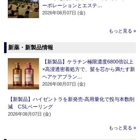
ーポレーションとエステ…
2026年08月07日 (金)
もっと見る »
新薬・新製品情報
【新製品】ケラチン極限濃度6800倍以上
×高浸透密着処方で、髪を芯から満たす新
ヘアケアブラン…
2026年08月07日 (金)
【新製品】ハイゼントラを新発売‐高用量化で投与本数削
減 CSLベーリング
2026年08月07日 (金)
もっと見る »