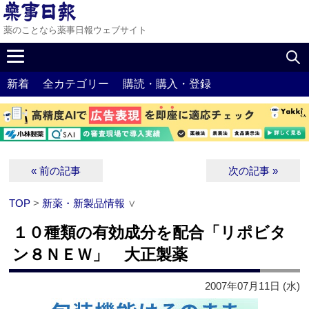
薬のことなら薬事日報ウェブサイト
新着
全カテゴリー
購読・購入・登録
« 前の記事
次の記事 »
TOP
>
新薬・新製品情報
∨
１０種類の有効成分を配合「リポビタ
ン８ＮＥＷ」 大正製薬
2007年07月11日 (水)