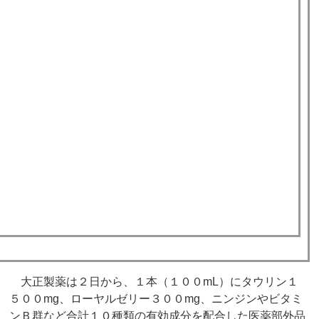
大正製薬は２日から、１本（１００mL）にタウリン１
５００mg、ローヤルゼリー３００mg、ニンジンやビタミ
ンＢ群など合計１０種類の有効成分を配合した医薬部外品