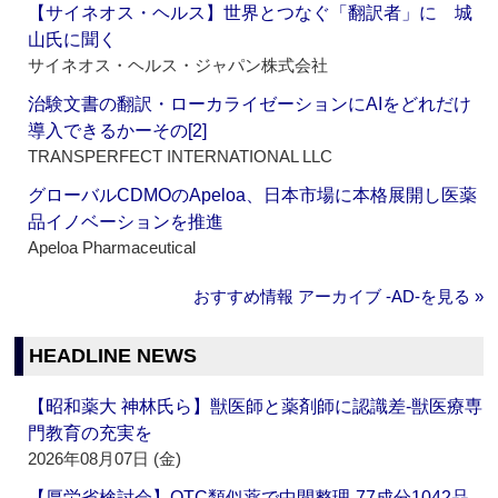
【サイネオス・ヘルス】世界とつなぐ「翻訳者」に 城
山氏に聞く
サイネオス・ヘルス・ジャパン株式会社
治験文書の翻訳・ローカライゼーションにAIをどれだけ
導入できるかーその[2]
TRANSPERFECT INTERNATIONAL LLC
グローバルCDMOのApeloa、日本市場に本格展開し医薬
品イノベーションを推進
Apeloa Pharmaceutical
おすすめ情報 アーカイブ ‐AD‐を見る »
HEADLINE NEWS
【昭和薬大 神林氏ら】獣医師と薬剤師に認識差‐獣医療専
門教育の充実を
2026年08月07日 (金)
【厚労省検討会】OTC類似薬で中間整理‐77成分1042品