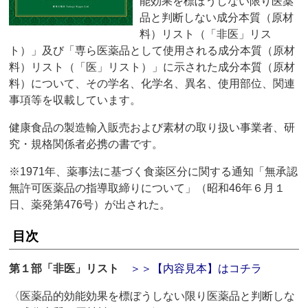
能効果を標ぼうしない限り医薬
品と判断しない成分本質（原材
料）リスト（「非医」リス
ト）」及び「専ら医薬品として使用される成分本質（原材
料）リスト（「医」リスト）」に示された成分本質（原材
料）について、その学名、化学名、異名、使用部位、関連
事項等を収載しています。
健康食品の製造輸入販売および素材の取り扱い事業者、研
究・規格関係者必携の書です。
※1971年、薬事法に基づく食薬区分に関する通知「無承認
無許可医薬品の指導取締りについて」（昭和46年６月１
日、薬発第476号）が出された。
目次
第１部「非医」リスト
＞＞【内容見本】はコチラ
〈医薬品的効能効果を標ぼうしない限り医薬品と判断しな