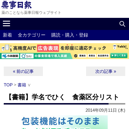
薬のことなら薬事日報ウェブサイト
新着
全カテゴリー
購読・購入・登録
« 前の記事
次の記事 »
TOP
>
書籍
∨
【書籍】学名でひく 食薬区分リスト
2014年09月11日 (木)