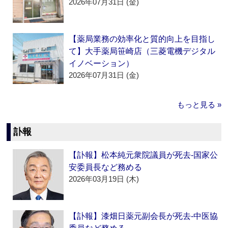
2026年07月31日 (金)
【薬局業務の効率化と質的向上を目指し
て】大手薬局笹崎店（三菱電機デジタル
イノベーション）
2026年07月31日 (金)
もっと見る »
訃報
【訃報】松本純元衆院議員が死去‐国家公
安委員長など務める
2026年03月19日 (木)
【訃報】漆畑日薬元副会長が死去‐中医協