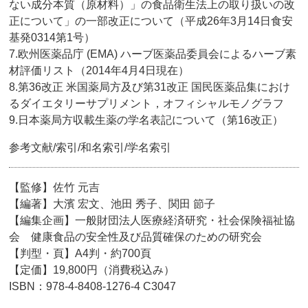
ない成分本質（原材料）」の食品衛生法上の取り扱いの改
正について」の一部改正について（平成26年3月14日食安
基発0314第1号）
7.欧州医薬品庁 (EMA) ハーブ医薬品委員会によるハーブ素
材評価リスト（2014年4月4日現在）
8.第36改正 米国薬局方及び第31改正 国民医薬品集におけ
るダイエタリーサプリメント，オフィシャルモノグラフ
9.日本薬局方収載生薬の学名表記について（第16改正）
参考文献/索引/和名索引/学名索引
【監修】佐竹 元吉
【編著】大濱 宏文、池田 秀子、関田 節子
【編集企画】一般財団法人医療経済研究・社会保険福祉協
会 健康食品の安全性及び品質確保のための研究会
【判型・頁】A4判・約700頁
【定価】19,800円（消費税込み）
ISBN：978-4-8408-1276-4 C3047