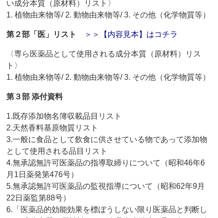
い成分本質（原材料）リスト〉
1. 植物由来物等/ 2. 動物由来物等/ 3. その他（化学物質等）
第２部「医」リスト
＞＞【内容見本】はコチラ
〈専ら医薬品として使用される成分本質（原材料）リス
ト〉
1. 植物由来物等/ 2. 動物由来物等/ 3. その他（化学物質等）
第３部 添付資料
1.既存添加物名簿収載品目リスト
2.天然香料基原物質リスト
3.一般に食品として飲食に供させている物であって添加物
として使用される品目リスト
4.無承認無許可医薬品の指導取締りについて（昭和46年6
月1日薬発第476号）
5.無承認無許可医薬品の監視指導について（昭和62年9月
22日薬監第88号）
6.「医薬品的効能効果を標ぼうしない限り医薬品と判断し