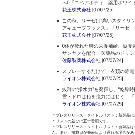
へ0『ニベアボディ 薬用ホワ
花王株式会社
[07/07/25]
この秋、リーゼは“高いスタイリン
アキューブワックス』『リーゼ 
花王株式会社
[07/07/25]
0体が疲れた時の栄養補給、滋養
サンヤクを配合 医薬品のドリン
佐藤製薬株式会社
[07/07/24]
スプレーするだけで、衣類の静電
ライオン株式会社
[07/07/25]
抜群の“撥水力”を発揮し、“乾燥
雪・ドロはねを強力にはじく 『
ライオン株式会社
[07/07/25]
＊プレスリリース・タイトルリスト：新製品は
＊リストの並びは五十音順です。
＊プレスリリース・タイトルリスト：新製品は
ん。また、掲載日が発表日より遅れる場合があ