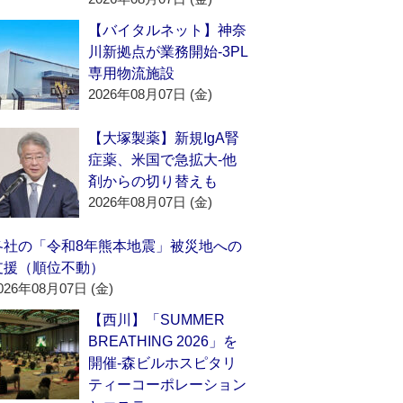
【バイタルネット】神奈
川新拠点が業務開始‐3PL
専用物流施設
2026年08月07日 (金)
【大塚製薬】新規IgA腎
症薬、米国で急拡大‐他
剤からの切り替えも
2026年08月07日 (金)
各社の「令和8年熊本地震」被災地への
支援（順位不動）
026年08月07日 (金)
【西川】「SUMMER
BREATHING 2026」を
開催‐森ビルホスピタリ
ティーコーポレーション