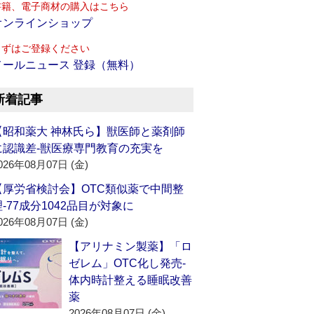
書籍、電子商材の購入はこちら
オンラインショップ
まずはご登録ください
メールニュース 登録（無料）
新着記事
【昭和薬大 神林氏ら】獣医師と薬剤師
に認識差‐獣医療専門教育の充実を
026年08月07日 (金)
【厚労省検討会】OTC類似薬で中間整
理‐77成分1042品目が対象に
026年08月07日 (金)
【アリナミン製薬】「ロ
ゼレム」OTC化し発売‐
体内時計整える睡眠改善
薬
2026年08月07日 (金)