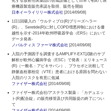
化する放射性医薬品の合成設備として日本で初めて医
療機器製造販売承認を取得、販売を開始
日本イーライリリー株式会社
[2014/09/08]
1日1回吸入の「ウルティブロ(R)ブリーズヘラー
(R)」、Seretide(R)に対しCOPD増悪抑制における優
越性を示す‐2014年欧州呼吸器学会（ERS）において
データ発表‐
ノバルティス ファーマ株式会社
[2014/09/08]
入院の予測因子を調査するAMPLIFY-EXT試験のサブ
解析が欧州心臓病学会（ESC）で発表：エリキュース
(R)（一般名：アピキサバン）、プラセボと比較して
静脈血栓塞栓症（VTE）患者における原因を問わない
入院のリスクを有意に低減
ファイザー株式会社
[2014/09/08]
ファイザー株式会社/アステラス製薬：「カデュエッ
ト(R)配合錠」の販売移管及び共同販促の終了につい
て
ファイザー株式会社
[2014/09/08]