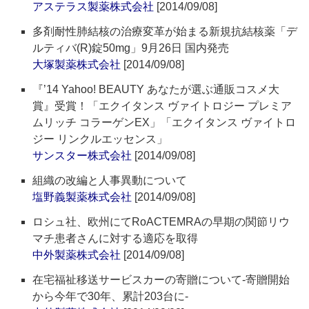
アステラス製薬株式会社
[2014/09/08]
多剤耐性肺結核の治療変革が始まる新規抗結核薬「デ
ルティバ(R)錠50mg」9月26日 国内発売
大塚製薬株式会社
[2014/09/08]
『’14 Yahoo! BEAUTY あなたが選ぶ通販コスメ大
賞』受賞！「エクイタンス ヴァイトロジー プレミア
ムリッチ コラーゲンEX」「エクイタンス ヴァイトロ
ジー リンクルエッセンス」
サンスター株式会社
[2014/09/08]
組織の改編と人事異動について
塩野義製薬株式会社
[2014/09/08]
ロシュ社、欧州にてRoACTEMRAの早期の関節リウ
マチ患者さんに対する適応を取得
中外製薬株式会社
[2014/09/08]
在宅福祉移送サービスカーの寄贈について‐寄贈開始
から今年で30年、累計203台に‐