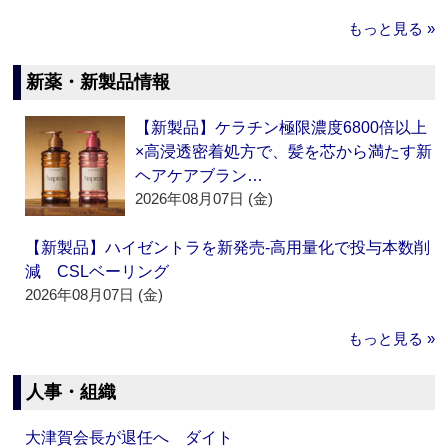
もっと見る »
新薬・新製品情報
【新製品】ケラチン極限濃度6800倍以上
×高浸透密着処方で、髪を芯から満たす新
ヘアケアブラン…
2026年08月07日 (金)
【新製品】ハイゼントラを新発売‐高用量化で投与本数削
減 CSLベーリング
2026年08月07日 (金)
もっと見る »
人事・組織
大津賀会長が退任へ ダイト