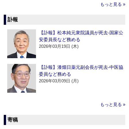
もっと見る »
訃報
【訃報】松本純元衆院議員が死去‐国家公
安委員長など務める
2026年03月19日 (木)
【訃報】漆畑日薬元副会長が死去‐中医協
委員など務める
2026年03月09日 (月)
もっと見る »
寄稿