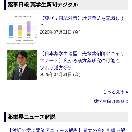
薬事日報 薬学生新聞デジタル
【薬ゼミ国試対策】計算問題を意識しよ
う
2026年07月31日 (金)
【日本薬学生連盟・先輩薬剤師のキャリ
アノート】広がる漢方薬研究の可能性
ツムラ漢方研究…
2026年07月31日 (金)
もっと見る »
薬学生向け書籍 »
薬業界ニュース解説
【対話で学ぶ薬業界ニュース解説】骨太の方針を読み解