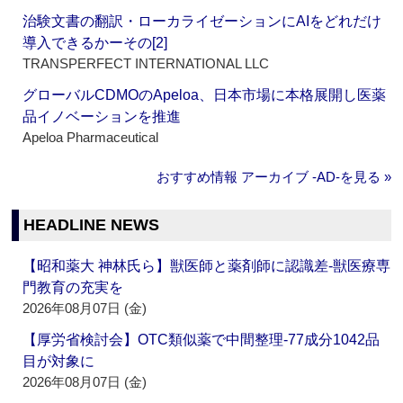
治験文書の翻訳・ローカライゼーションにAIをどれだけ
導入できるかーその[2]
TRANSPERFECT INTERNATIONAL LLC
グローバルCDMOのApeloa、日本市場に本格展開し医薬
品イノベーションを推進
Apeloa Pharmaceutical
おすすめ情報 アーカイブ ‐AD‐を見る »
HEADLINE NEWS
【昭和薬大 神林氏ら】獣医師と薬剤師に認識差‐獣医療専
門教育の充実を
2026年08月07日 (金)
【厚労省検討会】OTC類似薬で中間整理‐77成分1042品
目が対象に
2026年08月07日 (金)