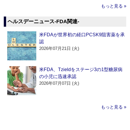
もっと見る »
ヘルスデーニュース‐FDA関連‐
米FDAが世界初の経口PCSK9阻害薬を承
認
2026年07月21日 (火)
米FDA、Tzieldをステージ3の1型糖尿病
の小児に迅速承認
2026年07月07日 (火)
もっと見る »