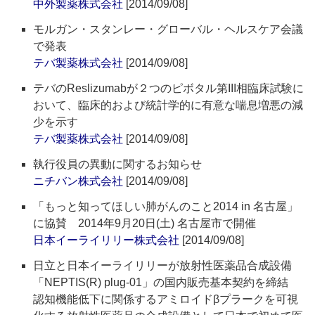
中外製薬株式会社
[2014/09/08]
モルガン・スタンレー・グローバル・ヘルスケア会議
で発表
テバ製薬株式会社
[2014/09/08]
テバのReslizumabが２つのピボタル第III相臨床試験に
おいて、臨床的および統計学的に有意な喘息増悪の減
少を示す
テバ製薬株式会社
[2014/09/08]
執行役員の異動に関するお知らせ
ニチバン株式会社
[2014/09/08]
「もっと知ってほしい肺がんのこと2014 in 名古屋」
に協賛 2014年9月20日(土) 名古屋市で開催
日本イーライリリー株式会社
[2014/09/08]
日立と日本イーライリリーが放射性医薬品合成設備
「NEPTIS(R) plug-01」の国内販売基本契約を締結
認知機能低下に関係するアミロイドβプラークを可視