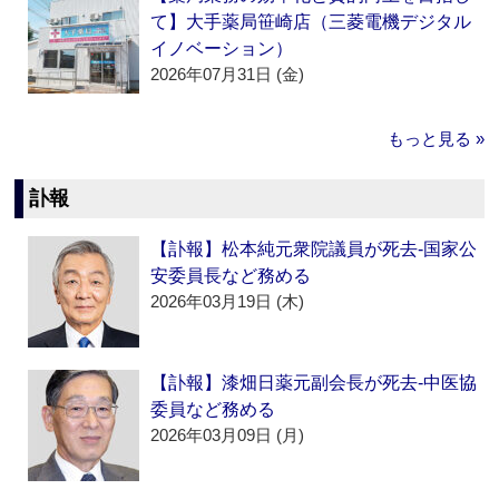
て】大手薬局笹崎店（三菱電機デジタル
イノベーション）
2026年07月31日 (金)
もっと見る »
訃報
【訃報】松本純元衆院議員が死去‐国家公
安委員長など務める
2026年03月19日 (木)
【訃報】漆畑日薬元副会長が死去‐中医協
委員など務める
2026年03月09日 (月)