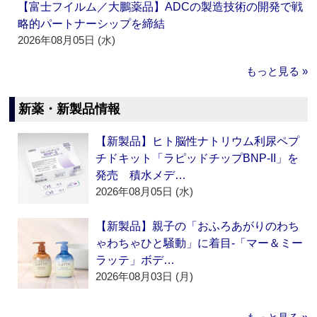
【富士フイルム／大鵬薬品】ADCの製造技術の開発で戦
略的パートナーシップを締結
2026年08月05日 (水)
もっと見る »
新薬・新製品情報
【新製品】ヒト脳性ナトリウム利尿ペプ
チドキット「ラピッドチップBNP-II」を
発売 積水メデ…
2026年08月05日 (水)
【新製品】親子の「おふろあがりのわち
ゃわちゃひと騒動」に着目‐「マー＆ミー
ラッテ」ボデ…
2026年08月03日 (月)