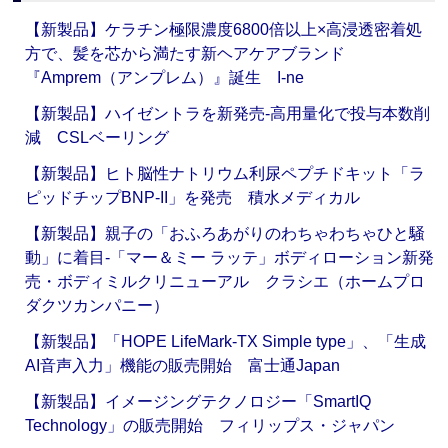
【新製品】ケラチン極限濃度6800倍以上×高浸透密着処
方で、髪を芯から満たす新ヘアケアブランド
『Amprem（アンプレム）』誕生 I-ne
【新製品】ハイゼントラを新発売‐高用量化で投与本数削
減 CSLベーリング
【新製品】ヒト脳性ナトリウム利尿ペプチドキット「ラ
ピッドチップBNP-II」を発売 積水メディカル
【新製品】親子の「おふろあがりのわちゃわちゃひと騒
動」に着目‐「マー＆ミー ラッテ」ボディローション新発
売・ボディミルクリニューアル クラシエ（ホームプロ
ダクツカンパニー）
【新製品】「HOPE LifeMark-TX Simple type」、「生成
AI音声入力」機能の販売開始 富士通Japan
【新製品】イメージングテクノロジー「SmartIQ
Technology」の販売開始 フィリップス・ジャパン