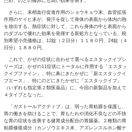
ため、のどの痛みにも高い効果を表す。
さらに、末梢血行促進作用のショウキョウ末、血管拡張
作用のケイヒ末が、発汗を促して身体の表面から体内の熱
を放出する。熱症状に対して、これら身体の中と表面から
のダブルで優れた効果を発揮する新処方となっている。税
別希望小売価格は、12錠（２日分）１１８０円、24錠（４
日分）１８８０円。
これで、かぜの症状に合わせて選べるエスタックイブシ
リーズは、かぜの11症状にトータルに作用する「エスタッ
クイブファイン」、特に鼻にきたかぜに「新エスタックイ
ブエース」、特にのどにきたかぜに「エスタックイブ」
（いずれも指定第２類医薬品）に、今回の新製品を加えて
４タイプとなった。
「ガストールアクティブ」は、弱った胃粘膜を保護し、
胃の働きを助けることで、胃もたれや消化不良などの不快
な胃の症状を改善する健胃成分配合の胃腸薬。２種類の胃
粘膜修復成分（カンゾウエキス末、アズレンスルホン酸ナ