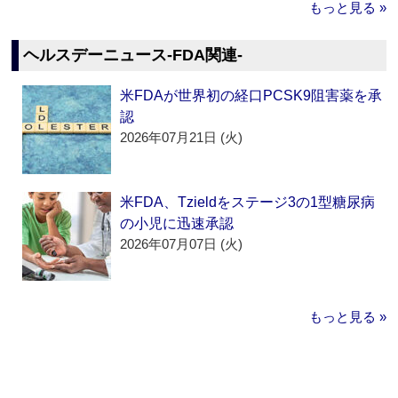
もっと見る »
ヘルスデーニュース‐FDA関連‐
米FDAが世界初の経口PCSK9阻害薬を承
認
2026年07月21日 (火)
米FDA、Tzieldをステージ3の1型糖尿病
の小児に迅速承認
2026年07月07日 (火)
もっと見る »