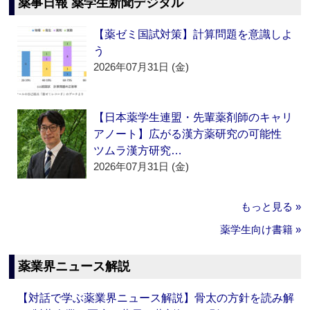
薬事日報 薬学生新聞デジタル
【薬ゼミ国試対策】計算問題を意識しよ
う
2026年07月31日 (金)
【日本薬学生連盟・先輩薬剤師のキャリ
アノート】広がる漢方薬研究の可能性
ツムラ漢方研究…
2026年07月31日 (金)
もっと見る »
薬学生向け書籍 »
薬業界ニュース解説
【対話で学ぶ薬業界ニュース解説】骨太の方針を読み解