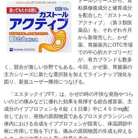
トールシリーズから、胃
粘膜修復成分と健胃成分
を配合した「ガストール
アクティブ」（第３類医
薬品）を、それぞれ今月
から新発売した。かぜ
薬、胃腸薬共にOTC市場
での中心的カテゴリーだ
が、有力ブランドも数多
く、競合が激しい分野でもある。今回、かぜ薬、胃腸薬の
主力シリーズに新たな選択肢を加えてラインナップ強化を
図り、新規ユーザー獲得につなげる。
「エスタックイブFT」は、かぜの時の不快な発熱やつら
いのどの痛みなどに優れた効果を発揮する総合感冒薬。主
成分のイブプロフェンを６錠（１日量）中に４５０mg配
合しており、発熱の原因物質であるプロスタグランジンの
体内における合成をイブプロフェンが阻害し、体温調節中
枢に作用して熱を下げる。痛みの原因物質の生成も抑える