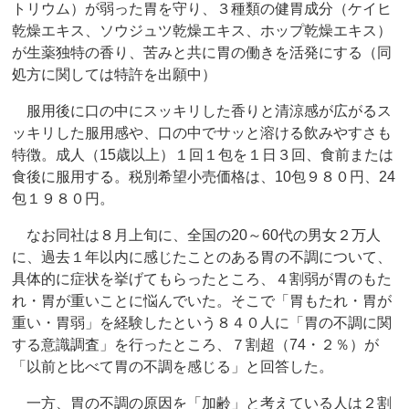
トリウム）が弱った胃を守り、３種類の健胃成分（ケイヒ
乾燥エキス、ソウジュツ乾燥エキス、ホップ乾燥エキス）
が生薬独特の香り、苦みと共に胃の働きを活発にする（同
処方に関しては特許を出願中）
服用後に口の中にスッキリした香りと清涼感が広がるス
ッキリした服用感や、口の中でサッと溶ける飲みやすさも
特徴。成人（15歳以上）１回１包を１日３回、食前または
食後に服用する。税別希望小売価格は、10包９８０円、24
包１９８０円。
なお同社は８月上旬に、全国の20～60代の男女２万人
に、過去１年以内に感じたことのある胃の不調について、
具体的に症状を挙げてもらったところ、４割弱が胃のもた
れ・胃が重いことに悩んでいた。そこで「胃もたれ・胃が
重い・胃弱」を経験したという８４０人に「胃の不調に関
する意識調査」を行ったところ、７割超（74・２％）が
「以前と比べて胃の不調を感じる」と回答した。
一方、胃の不調の原因を「加齢」と考えている人は２割