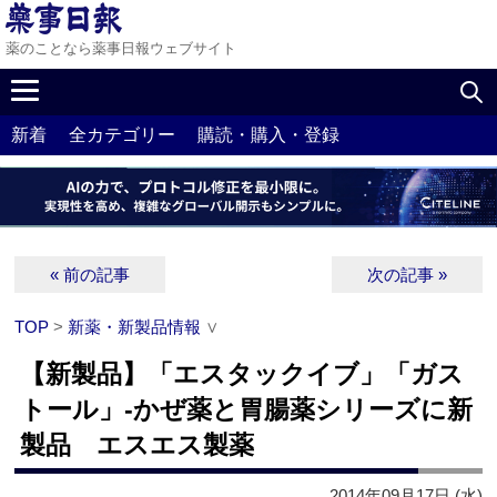
薬のことなら薬事日報ウェブサイト
新着
全カテゴリー
購読・購入・登録
« 前の記事
次の記事 »
TOP
>
新薬・新製品情報
∨
【新製品】「エスタックイブ」「ガス
トール」‐かぜ薬と胃腸薬シリーズに新
製品 エスエス製薬
2014年09月17日 (水)