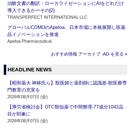
治験文書の翻訳・ローカライゼーションにAIをどれだけ
導入できるかーその[2]
TRANSPERFECT INTERNATIONAL LLC
グローバルCDMOのApeloa、日本市場に本格展開し医薬
品イノベーションを推進
Apeloa Pharmaceutical
おすすめ情報 アーカイブ ‐AD‐を見る »
HEADLINE NEWS
【昭和薬大 神林氏ら】獣医師と薬剤師に認識差‐獣医療専
門教育の充実を
2026年08月07日 (金)
【厚労省検討会】OTC類似薬で中間整理‐77成分1042品
目が対象に
2026年08月07日 (金)