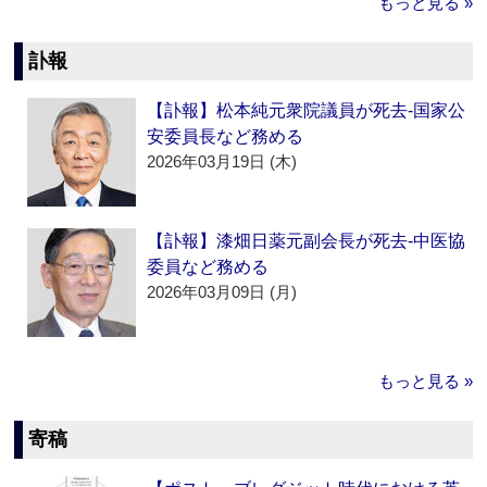
もっと見る »
訃報
【訃報】松本純元衆院議員が死去‐国家公
安委員長など務める
2026年03月19日 (木)
【訃報】漆畑日薬元副会長が死去‐中医協
委員など務める
2026年03月09日 (月)
もっと見る »
寄稿