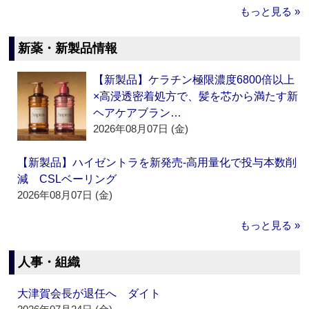
もっと見る »
新薬・新製品情報
【新製品】ケラチン極限濃度6800倍以上
×高浸透密着処方で、髪を芯から満たす新
ヘアケアブラン…
2026年08月07日 (金)
【新製品】ハイゼントラを新発売‐高用量化で投与本数削
減 CSLベーリング
2026年08月07日 (金)
もっと見る »
人事・組織
大津賀会長が退任へ ダイト