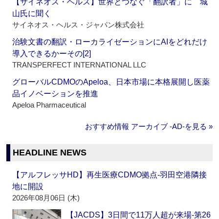
【サイネオス・ヘルス】世界とつなぐ「翻訳者」に 城
山氏に聞く
サイネオス・ヘルス・ジャパン株式会社
治験文書の翻訳・ローカライゼーションにAIをどれだけ
導入できるかーその[2]
TRANSPERFECT INTERNATIONAL LLC
グローバルCDMOのApeloa、日本市場に本格展開し医薬
品イノベーションを推進
Apeloa Pharmaceutical
おすすめ情報 アーカイブ ‐AD‐を見る »
HEADLINE NEWS
【アルフレッサHD】再生医療CDMO拠点‐羽田空港隣接
地に開設
2026年08月06日 (木)
【JACDS】3日間で11万人超が来場‐第26