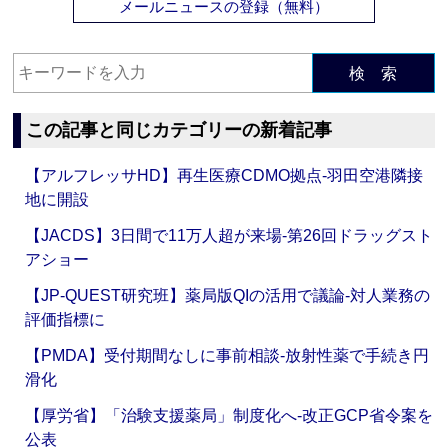
メールニュースの登録（無料）
検 索
この記事と同じカテゴリーの新着記事
【アルフレッサHD】再生医療CDMO拠点‐羽田空港隣接
地に開設
【JACDS】3日間で11万人超が来場‐第26回ドラッグスト
アショー
【JP-QUEST研究班】薬局版QIの活用で議論‐対人業務の
評価指標に
【PMDA】受付期間なしに事前相談‐放射性薬で手続き円
滑化
【厚労省】「治験支援薬局」制度化へ‐改正GCP省令案を
公表