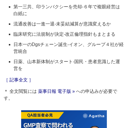
第一三共、印ランバクシーを売却‐６年で複眼経営は
白紙に
流通改善は一進一退‐未妥結減算が意識変えるか
臨床研究に法規制が決定‐改正倫理指針もまとまる
日本一のDgsチェーン誕生‐イオン、グループ４社が経
営統合
日薬、山本新体制がスタート‐国民・患者意識した運
営を
［ 記事全文 ］
＊ 全文閲覧には
薬事日報 電子版 »
への申込みが必要で
す。