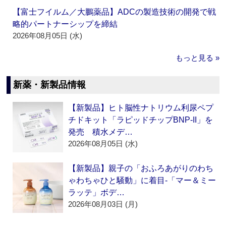
【富士フイルム／大鵬薬品】ADCの製造技術の開発で戦
略的パートナーシップを締結
2026年08月05日 (水)
もっと見る »
新薬・新製品情報
【新製品】ヒト脳性ナトリウム利尿ペプ
チドキット「ラピッドチップBNP-II」を
発売 積水メデ…
2026年08月05日 (水)
【新製品】親子の「おふろあがりのわち
ゃわちゃひと騒動」に着目‐「マー＆ミー
ラッテ」ボデ…
2026年08月03日 (月)