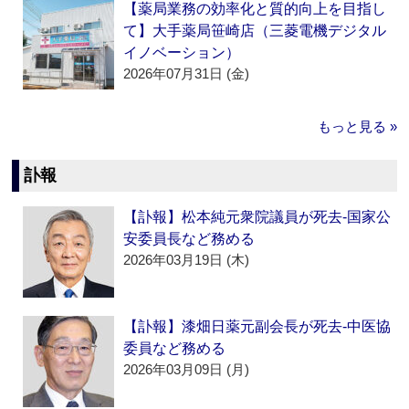
【薬局業務の効率化と質的向上を目指し
て】大手薬局笹崎店（三菱電機デジタル
イノベーション）
2026年07月31日 (金)
もっと見る »
訃報
【訃報】松本純元衆院議員が死去‐国家公
安委員長など務める
2026年03月19日 (木)
【訃報】漆畑日薬元副会長が死去‐中医協
委員など務める
2026年03月09日 (月)