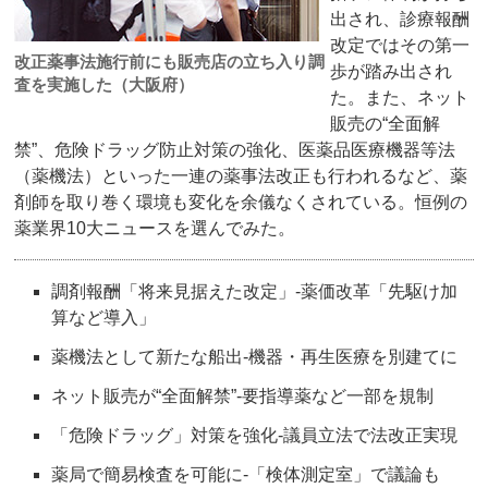
出され、診療報酬
改定ではその第一
改正薬事法施行前にも販売店の立ち入り調
歩が踏み出され
査を実施した（大阪府）
た。また、ネット
販売の“全面解
禁”、危険ドラッグ防止対策の強化、医薬品医療機器等法
（薬機法）といった一連の薬事法改正も行われるなど、薬
剤師を取り巻く環境も変化を余儀なくされている。恒例の
薬業界10大ニュースを選んでみた。
調剤報酬「将来見据えた改定」‐薬価改革「先駆け加
算など導入」
薬機法として新たな船出‐機器・再生医療を別建てに
ネット販売が“全面解禁”‐要指導薬など一部を規制
「危険ドラッグ」対策を強化‐議員立法で法改正実現
薬局で簡易検査を可能に‐「検体測定室」で議論も