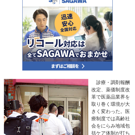
診療・調剤報酬
改定、薬価制度改
革で医薬品業界を
取り巻く環境が大
きく変わった。医
療制度では高齢社
会をにらみ地域包
括ケア体制が打ち