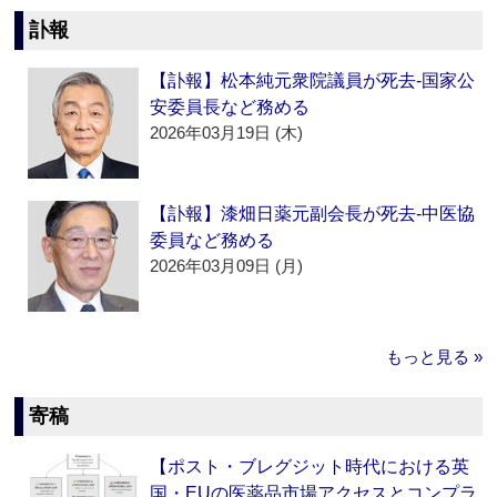
訃報
【訃報】松本純元衆院議員が死去‐国家公
安委員長など務める
2026年03月19日 (木)
【訃報】漆畑日薬元副会長が死去‐中医協
委員など務める
2026年03月09日 (月)
もっと見る »
寄稿
【ポスト・ブレグジット時代における英
国・EUの医薬品市場アクセスとコンプラ