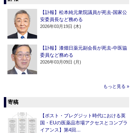
【訃報】松本純元衆院議員が死去‐国家公
安委員長など務める
2026年03月19日 (木)
【訃報】漆畑日薬元副会長が死去‐中医協
委員など務める
2026年03月09日 (月)
もっと見る »
寄稿
【ポスト・ブレグジット時代における英
国・EUの医薬品市場アクセスとコンプラ
イアンス】第4回…