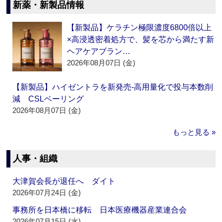
新薬・新製品情報
【新製品】ケラチン極限濃度6800倍以上
×高浸透密着処方で、髪を芯から満たす新
ヘアケアブラン…
2026年08月07日 (金)
【新製品】ハイゼントラを新発売‐高用量化で投与本数削
減 CSLベーリング
2026年08月07日 (金)
もっと見る »
人事・組織
大津賀会長が退任へ ダイト
2026年07月24日 (金)
事務所を日本橋に移転 日本医療機器産業連合会
2026年07月15日 (水)