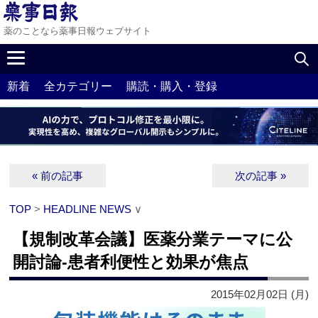
薬のことなら薬事日報ウェブサイト
新着
全カテゴリー
購読・購入・登録
« 前の記事
次の記事 »
TOP
>
HEADLINE NEWS
∨
【規制改革会議】医薬分業テーマに公
開討論‐患者利便性と効果が焦点
2015年02月02日 (月)