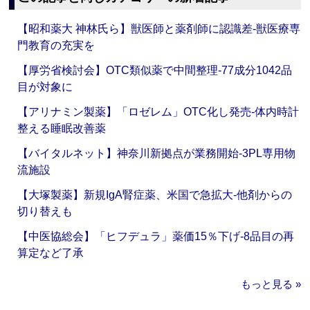
【昭和薬大 神林氏ら】獣医師と薬剤師に認識差‐獣医療専
門教育の充実を
【厚労省検討会】OTC類似薬で中間整理‐77成分1042品
目が対象に
【アリナミン製薬】「ロゼレム」OTC化し発売‐体内時計
整える睡眠改善薬
【バイタルネット】神奈川新拠点が業務開始‐3PL専用物
流施設
【大塚製薬】新規IgA腎症薬、米国で急拡大‐他剤からの
切り替えも
【中医協総会】「ヒフデュラ」薬価15％下げ‐8品目の再
算定など了承
もっと見る »