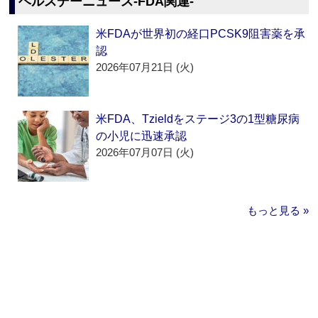
ヘルスデーニュース‐FDA関連‐
米FDAが世界初の経口PCSK9阻害薬を承
認
2026年07月21日 (火)
米FDA、Tzieldをステージ3の1型糖尿病
の小児に迅速承認
2026年07月07日 (火)
もっと見る »