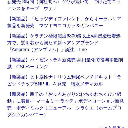
新発売‐8時間（同社調べ）ツヤが続いて、つけたてニュ
アンスをキープ ウテナ
【新製品】「ヒッツディファレント」からオーラルケア
製品を新発売 マツキヨココカラ＆カンパニー
【新製品】ケラチン極限濃度6800倍以上×高浸透密着処
方で、髪を芯から満たす新ヘアケアブランド
『Amprem（アンプレム）』誕生 I-ne
【新製品】ハイゼントラを新発売‐高用量化で投与本数削
減 CSLベーリング
【新製品】ヒト脳性ナトリウム利尿ペプチドキット「ラ
ピッドチップBNP-II」を発売 積水メディカル
【新製品】親子の「おふろあがりのわちゃわちゃひと騒
動」に着目‐「マー＆ミー ラッテ」ボディローション新発
売・ボディミルクリニューアル クラシエ（ホームプロ
ダクツカンパニー）
もっと見る »