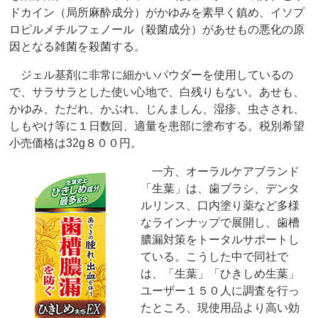
ドカイン（局所麻酔成分）がかゆみを素早く鎮め、イソプ
ロピルメチルフェノール（殺菌成分）があせもの悪化の原
因となる雑菌を殺菌する。
ジェル基剤に非常に細かいパウダーを使用しているの
で、サラサラとした使い心地で、白残りもない。あせも、
かゆみ、ただれ、かぶれ、じんましん、湿疹、虫さされ、
しもやけ等に１日数回、適量を患部に塗布する。税別希望
小売価格は32g８００円。
一方、オーラルケアブランド
「生葉」は、歯ブラシ、デンタ
ルリンス、口内塗り薬など多様
なラインナップで展開し、歯槽
膿漏対策をトータルサポートし
ている。こうした中で同社で
は、「生葉」「ひきしめ生葉」
ユーザー１５０人に調査を行っ
たところ、現使用品より高い効