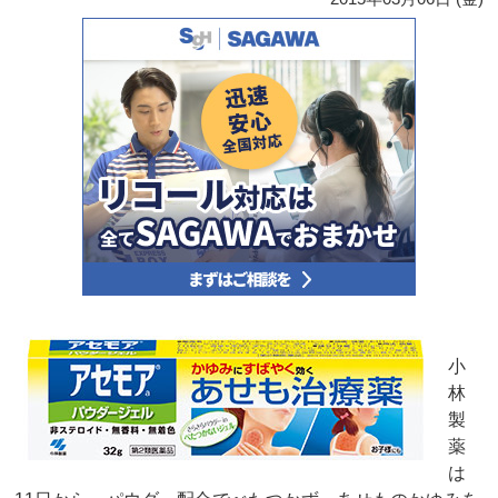
小
林
製
薬
は