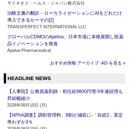
サイネオス・ヘルス・ジャパン株式会社
治験文書の翻訳・ローカライゼーションにAIをどれだけ
導入できるかーその[2]
TRANSPERFECT INTERNATIONAL LLC
グローバルCDMOのApeloa、日本市場に本格展開し医薬
品イノベーションを推進
Apeloa Pharmaceutical
おすすめ情報 アーカイブ ‐AD‐を見る »
HEADLINE NEWS
【人事院】公務員薬剤師・初任給9800円増‐5年連続増も
昇給幅縮小
2026年08月10日 (月)
【NPhA調査】調剤管理料、8割が減収に‐「在総2」算定
率わずか3％
2026年08月10日 (月)