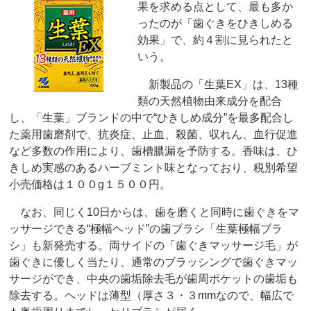
果を求める点として、最も多か
ったのが「歯ぐきをひきしめる
効果」で、約４割に見られたと
いう。
新製品の「生葉EX」は、13種
類の天然植物由来成分を配合
し、「生葉」ブランドの中で“ひきしめ成分”を最多配合し
た薬用歯磨剤で、抗炎症、止血、殺菌、収れん、血行促進
など多数の作用により、歯槽膿漏を予防する。香味は、ひ
きしめ実感のあるハーブミント味となっており、税別希望
小売価格は１００g１５００円。
なお、同じく10日からは、歯を磨くと同時に歯ぐきをマ
ッサージできる“極幅ヘッド”の歯ブラシ「生葉極幅ブラ
シ」も新発売する。両サイドの「歯ぐきマッサージ毛」が
歯ぐきに優しく当たり、通常のブラッシングで歯ぐきマッ
サージができ、中央の歯垢除去毛が歯周ポケットの歯垢も
除去する。ヘッドは薄型（厚さ３・３mmなので、幅広で