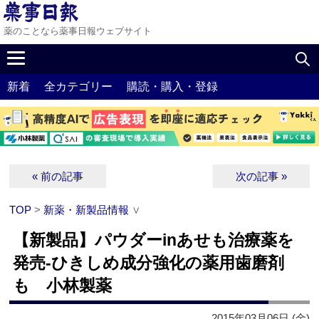
薬のことなら薬事日報ウェブサイト
新着
全カテゴリー
購読・購入・登録
« 前の記事
次の記事 »
TOP
>
新薬・新製品情報
∨
【新製品】パウダーinあせも治療薬を
発売‐ひきしめ成分強化の薬用歯磨剤
も 小林製薬
2015年03月06日 (金)