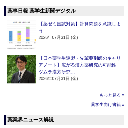
薬事日報 薬学生新聞デジタル
【薬ゼミ国試対策】計算問題を意識しよ
う
2026年07月31日 (金)
【日本薬学生連盟・先輩薬剤師のキャリ
アノート】広がる漢方薬研究の可能性
ツムラ漢方研究…
2026年07月31日 (金)
もっと見る »
薬学生向け書籍 »
薬業界ニュース解説