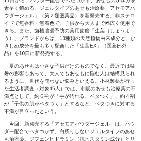
11日から、パウダー配合でべたつかず、あせものかゆみを
素早く鎮める、ジェルタイプのあせも治療薬「アセモアパ
ウダージェル」（第２類医薬品）を新発売する。非ステロ
イドで無香料・無着色で、子供から大人まで幅広く使用で
きる。また、歯槽膿漏予防の薬用歯磨「生葉（しょうよ
う）」ブランドからは、13種類の天然植物由来成分と、ひ
きしめ成分を最も多く配合した「生葉EX」（医薬部外
品）を10日に新発売する。
夏のあせもは小さな子供だけのものでなく、最近では猛
暑の影響もあって、大人でもあせもに悩む人は結構見られ
るように、世代を問わない悩みといえる。小林製薬が行っ
た生活者調査（対象45人）では、市販のあせも治療薬の不
満点として、約６割が「手が汚れる、ベタつく」、約４割
が「子供の肌がベタつく」とするなど、ベタつきに対する
不満が目立ったという。
今回、新発売する「アセモアパウダージェル」は、パウ
ダー配合でベタつかず、白残りしないジェルタイプのあせ
も治療薬。ジフェンヒドラミン（抗ヒスタミン成分）とリ