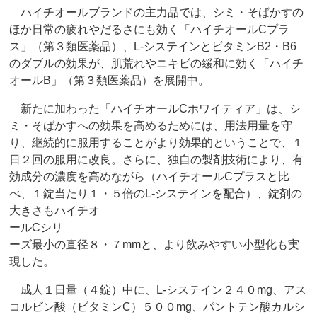
ハイチオールブランドの主力品では、シミ・そばかすの
ほか日常の疲れやだるさにも効く「ハイチオールCプラ
ス」（第３類医薬品）、L‐システインとビタミンB2・B6
のダブルの効果が、肌荒れやニキビの緩和に効く「ハイチ
オールB」（第３類医薬品）を展開中。
新たに加わった「ハイチオールCホワイティア」は、シ
ミ・そばかすへの効果を高めるためには、用法用量を守
り、継続的に服用することがより効果的ということで、１
日２回の服用に改良。さらに、独自の製剤技術により、有
効成分の濃度を高めながら（ハイチオールCプラスと比
べ、１錠当たり１・５倍のL‐システインを配合）、錠剤の
大きさもハイチオ
ールCシリ
ーズ最小の直径８・７mmと、より飲みやすい小型化も実
現した。
成人１日量（４錠）中に、L‐システイン２４０mg、アス
コルビン酸（ビタミンC）５００mg、パントテン酸カルシ