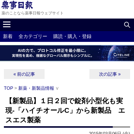
薬のことなら薬事日報ウェブサイト
新着
全カテゴリー
購読・購入・登録
« 前の記事
次の記事 »
TOP
>
新薬・新製品情報
∨
【新製品】１日２回で錠剤小型化も実
現‐「ハイチオールC」から新製品 エ
スエス製薬
2015年03月06日 (金)