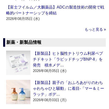
【富士フイルム／大鵬薬品】ADCの製造技術の開発で戦
略的パートナーシップを締結
2026年08月05日 (水)
もっと見る »
新薬・新製品情報
【新製品】ヒト脳性ナトリウム利尿ペプ
チドキット「ラピッドチップBNP-II」を
発売 積水メデ…
2026年08月05日 (水)
【新製品】親子の「おふろあがりのわち
ゃわちゃひと騒動」に着目‐「マー＆ミー
ラッテ」ボデ…
2026年08月03日 (月)