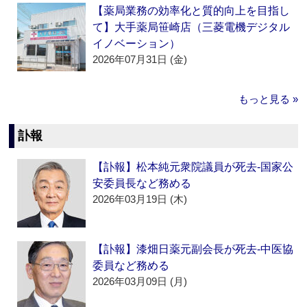
【薬局業務の効率化と質的向上を目指し
て】大手薬局笹崎店（三菱電機デジタル
イノベーション）
2026年07月31日 (金)
もっと見る »
訃報
【訃報】松本純元衆院議員が死去‐国家公
安委員長など務める
2026年03月19日 (木)
【訃報】漆畑日薬元副会長が死去‐中医協
委員など務める
2026年03月09日 (月)