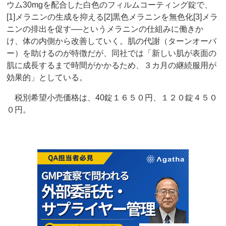
ウム30mgを配合した白色のフィルムコーティング錠で、
[1]メラニンの生成を抑える[2]黒色メラニンを無色化[3]メラ
ニンの排出を促す──というメラニンの仕組みに働きか
け、体の内側から改善していく。肌の代謝（ターンオーバ
ー）を助けるのが特徴だが、同社では「新しい肌が表面の
肌に成長するまで時間がかかるため、３カ月の継続服用が
効果的」としている。
税別希望小売価格は、40錠１６５０円、１２０錠４５０
０円。