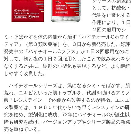
シリーズの新製品
として、抗酸化・
代謝を正常化する
作用により、１日
２回の服用でシ
ミ・そばかすを体の内側から治す「ハイチオールCホワイ
ティア」（第３類医薬品）を、３日から新発売した。好評
発売中の「ハイチオールCプラス」が１日３回服用なのに
対して、朝と夜の１日２回服用としたことで飲み忘れを少
なくすると共に、錠剤の小型化も実現するなど、より継続
しやすく改良した。
ハイチオールシリーズは、気になるシミ・そばかす、肌
荒れ、ニキビといった肌トラブルを、代謝を助けるアミノ
酸「L‐システイン」で内側から改善するのが特徴。エスエ
ス製薬では、１９６０年代からいち早くL‐システインの研
究を始め、製剤化に成功。72年にハイチオールCが誕生以
降も研究を続け、バージョンアップやシリーズ製品の新発
売を重ねている。