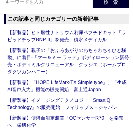
検 索
この記事と同じカテゴリーの新着記事
【新製品】ヒト脳性ナトリウム利尿ペプチドキット「ラ
ピッドチップBNP-II」を発売 積水メディカル
【新製品】親子の「おふろあがりのわちゃわちゃひと騒
動」に着目‐「マー＆ミー ラッテ」ボディローション新発
売・ボディミルクリニューアル クラシエ（ホームプロ
ダクツカンパニー）
【新製品】「HOPE LifeMark-TX Simple type」、「生成
AI音声入力」機能の販売開始 富士通Japan
【新製品】イメージングテクノロジー「SmartIQ
Technology」の販売開始 フィリップス・ジャパン
【新製品】便潜血測定装置「OCセンサーR70」を発売
へ 栄研化学