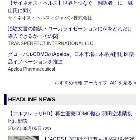
【サイネオス・ヘルス】世界とつなぐ「翻訳者」に 城
山氏に聞く
サイネオス・ヘルス・ジャパン株式会社
治験文書の翻訳・ローカライゼーションにAIをどれだけ
導入できるかーその[2]
TRANSPERFECT INTERNATIONAL LLC
グローバルCDMOのApeloa、日本市場に本格展開し医薬
品イノベーションを推進
Apeloa Pharmaceutical
おすすめ情報 アーカイブ ‐AD‐を見る »
HEADLINE NEWS
【アルフレッサHD】再生医療CDMO拠点‐羽田空港隣接
地に開設
2026年08月06日 (木)
【JACDS】3日間で11万人超が来場‐第26