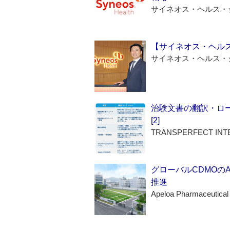
サイネオス・ヘルス・
【サイネオス・ヘル
サイネオス・ヘルス・
治験文書の翻訳・ロ
[2]
TRANSPERFECT INT
グローバルCDMOの
推進
Apeloa Pharmaceutical