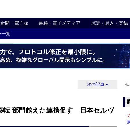
新聞・電子版
書籍・電子メディア
購読・購入・登録
ー一覧
次の記事 »
移転‐部門越えた連携促す 日本セルヴ