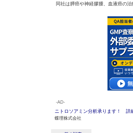
同社は膵癌や神経膠腫、血液癌の治
‐AD‐
ニトロソアミン分析承ります！ 詳
蝶理株式会社