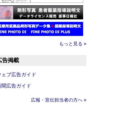
もっと見る »
広告掲載
ウェブ広告ガイド
新聞広告ガイド
広報・宣伝担当者の方へ »