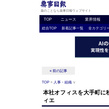
薬のことなら薬事日報ウェブサイト
TOP
ニュース
業界情報
総合TOP
新着記事一覧
全カテゴリ
« 前の記事
TOP
>
人事・組織
∨
本社オフィスを大手町に
ィエ