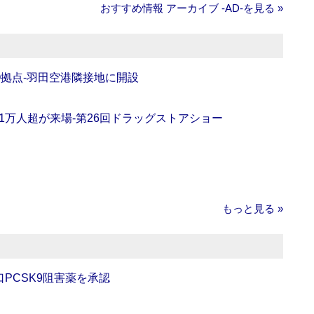
おすすめ情報 アーカイブ ‐AD‐を見る »
O拠点‐羽田空港隣接地に開設
11万人超が来場‐第26回ドラッグストアショー
もっと見る »
口PCSK9阻害薬を承認