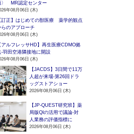
価〉 MR認定センター
026年08月06日 (木)
【訂正】はじめての獣医療 薬学的観点
からのアプローチ
026年08月06日 (木)
【アルフレッサHD】再生医療CDMO拠
点‐羽田空港隣接地に開設
026年08月06日 (木)
【JACDS】3日間で11万
人超が来場‐第26回ドラ
ッグストアショー
2026年08月06日 (木)
【JP-QUEST研究班】薬
局版QIの活用で議論‐対
人業務の評価指標に
2026年08月06日 (木)