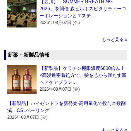
【西川】「SUMMER BREATHING
2026」を開催‐森ビルホスピタリティーコ
ーポレーションとエステ…
2026年08月07日 (金)
もっと見る »
新薬・新製品情報
【新製品】ケラチン極限濃度6800倍以上
×高浸透密着処方で、髪を芯から満たす新
ヘアケアブラン…
2026年08月07日 (金)
【新製品】ハイゼントラを新発売‐高用量化で投与本数削
減 CSLベーリング
2026年08月07日 (金)
もっと見る »