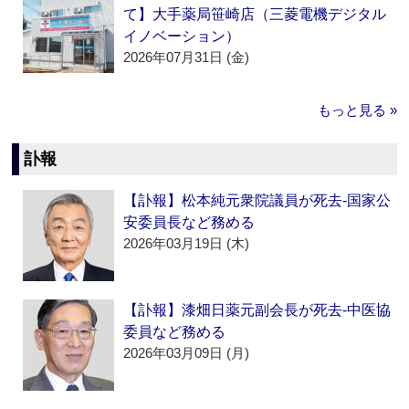
て】大手薬局笹崎店（三菱電機デジタル
イノベーション）
2026年07月31日 (金)
もっと見る »
訃報
【訃報】松本純元衆院議員が死去‐国家公
安委員長など務める
2026年03月19日 (木)
【訃報】漆畑日薬元副会長が死去‐中医協
委員など務める
2026年03月09日 (月)