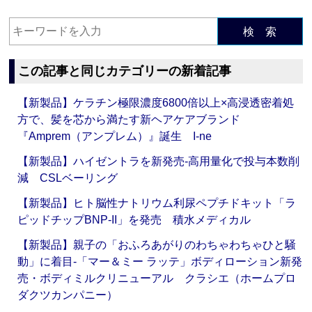
検 索
この記事と同じカテゴリーの新着記事
【新製品】ケラチン極限濃度6800倍以上×高浸透密着処
方で、髪を芯から満たす新ヘアケアブランド
『Amprem（アンプレム）』誕生 I-ne
【新製品】ハイゼントラを新発売‐高用量化で投与本数削
減 CSLベーリング
【新製品】ヒト脳性ナトリウム利尿ペプチドキット「ラ
ピッドチップBNP-II」を発売 積水メディカル
【新製品】親子の「おふろあがりのわちゃわちゃひと騒
動」に着目‐「マー＆ミー ラッテ」ボディローション新発
売・ボディミルクリニューアル クラシエ（ホームプロ
ダクツカンパニー）