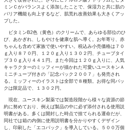
ミンＣがバランスよく添加したことで、保湿力と共に肌の
バリア機能も向上するなど、肌荒れ改善効果も大きくアッ
プした。
ビタミンB2色（黄色）のクリームで、あらゆる部位のひ
び、あかぎれ、しもやけを健康な肌へ導く。お年寄り、赤
ちゃんも含めて家族で使いやすい。税込み小売価格は７０
ｇ入り８７０円、１２０ｇ入り１３０２円、チューブタイ
プ３０ｇ入り４４１円。また今回は１２０ｇ入りに、人気
キャラクターのミッフィーが描かれた可愛いユースキンＡ
ミニチューブ付きの「記念パック２００７」も発売され
る。ミッフィーのイラストは全部で８種類。お得な同パッ
クは限定品で、１３０２円。
現在、ユースキン製薬では製造段階から様々な資源の節
約に努めており、例えば製品の中に必ず添付される使用説
明書がある。多くは開封した時点で捨てられる運命だが、
同社では箱の内側に使用説明書を分かりやすくデザイン
し、印刷した「エコパック」を導入している。５００万個