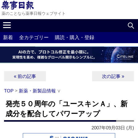
薬のことなら薬事日報ウェブサイト
新着
全カテゴリー
購読・購入・登録
« 前の記事
次の記事 »
TOP
>
新薬・新製品情報
∨
発売５０周年の「ユースキンＡ」、新
成分を配合してパワーアップ
2007年09月03日 (月)