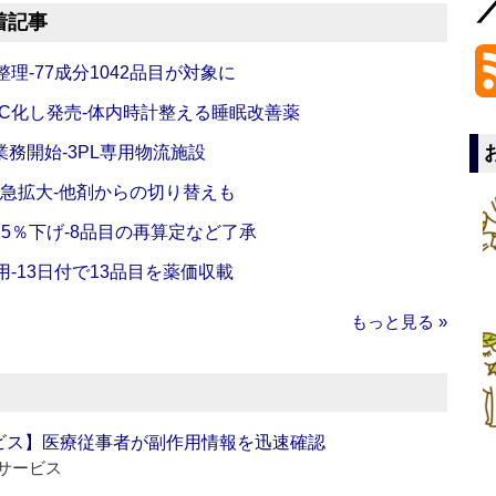
着記事
理‐77成分1042品目が対象に
C化し発売‐体内時計整える睡眠改善薬
務開始‐3PL専用物流施設
で急拡大‐他剤からの切り替えも
5％下げ‐8品目の再算定など了承
‐13日付で13品目を薬価収載
もっと見る »
ビス】医療従事者が副作用情報を迅速確認
サービス