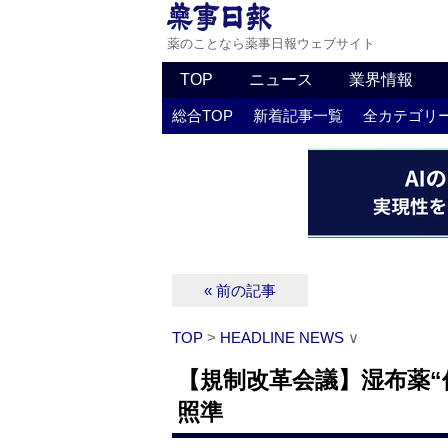
薬のことなら薬事日報ウェブサイト
TOP
ニュース
業界情報
総合TOP
新着記事一覧
全カテゴリ
« 前の記事
TOP
>
HEADLINE NEWS
∨
【規制改革会議】湿布薬“
照準