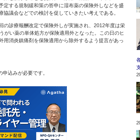
予定する規制緩和策の答申に湿布薬の保険外しなどを盛
療協議会などでの検討を促していきたい考えである。
の診療報酬改定で保険外しが実施され、2012年度は栄
はうがい薬の単体処方が保険適用外となった。この日のヒ
外用消炎鎮痛剤を保険適用から除外するよう提言があっ
の申込みが必要です。
2
2