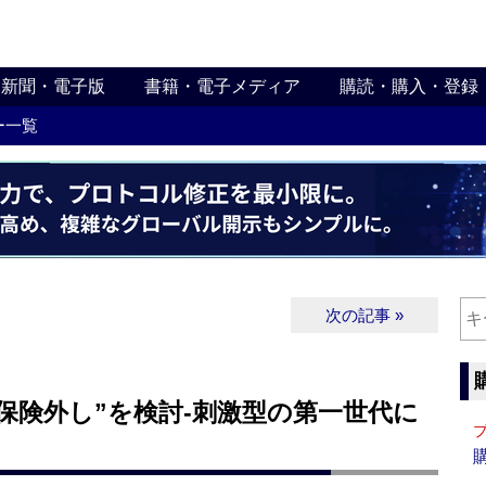
新聞・電子版
書籍・電子メディア
購読・購入・登録
ー一覧
次の記事 »
保険外し”を検討‐刺激型の第一世代に