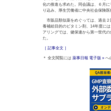
化の推進も求めた。同会議は、６月に
り込み、厚生労働省に中央社会保険医
市販品類似薬をめぐっては、過去２回
養補給目的のビタミン剤、14年度に
アリングでは、健保連から第一世代の
た。
［ 記事全文 ］
＊ 全文閲覧には
薬事日報 電子版 »
へ