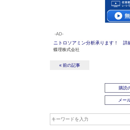
‐AD‐
ニトロソアミン分析承ります！ 詳
蝶理株式会社
« 前の記事
購読の
メー