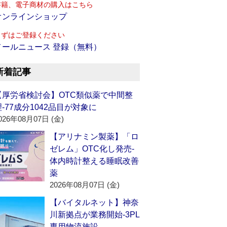
書籍、電子商材の購入はこちら
オンラインショップ
まずはご登録ください
メールニュース 登録（無料）
新着記事
【厚労省検討会】OTC類似薬で中間整
理‐77成分1042品目が対象に
026年08月07日 (金)
【アリナミン製薬】「ロ
ゼレム」OTC化し発売‐
体内時計整える睡眠改善
薬
2026年08月07日 (金)
【バイタルネット】神奈
川新拠点が業務開始‐3PL
専用物流施設