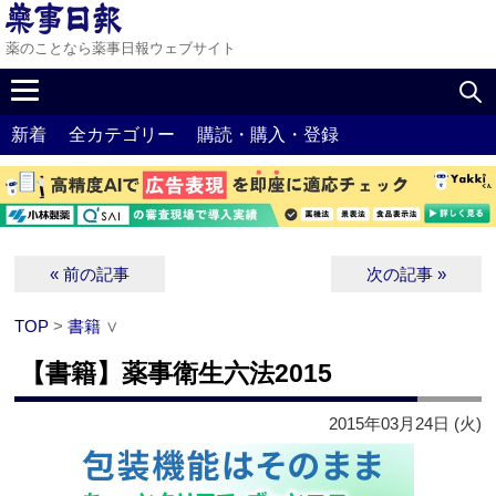
薬のことなら薬事日報ウェブサイト
新着
全カテゴリー
購読・購入・登録
« 前の記事
次の記事 »
TOP
>
書籍
∨
【書籍】薬事衛生六法2015
2015年03月24日 (火)