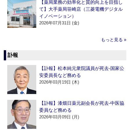
【薬局業務の効率化と質的向上を目指し
て】大手薬局笹崎店（三菱電機デジタル
イノベーション）
2026年07月31日 (金)
もっと見る »
訃報
【訃報】松本純元衆院議員が死去‐国家公
安委員長など務める
2026年03月19日 (木)
【訃報】漆畑日薬元副会長が死去‐中医協
委員など務める
2026年03月09日 (月)