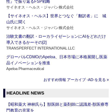
性』で振り返るFSP戦略
サイネオス・ヘルス・ジャパン株式会社
【サイネオス・ヘルス】世界とつなぐ「翻訳者」に 城
山氏に聞く
サイネオス・ヘルス・ジャパン株式会社
治験文書の翻訳・ローカライゼーションにAIをどれだけ
導入できるかーその[2]
TRANSPERFECT INTERNATIONAL LLC
グローバルCDMOのApeloa、日本市場に本格展開し医薬
品イノベーションを推進
Apeloa Pharmaceutical
おすすめ情報 アーカイブ ‐AD‐を見る »
HEADLINE NEWS
【昭和薬大 神林氏ら】獣医師と薬剤師に認識差‐獣医療専
門教育の充実を