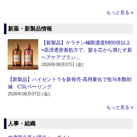
もっと見る »
新薬・新製品情報
【新製品】ケラチン極限濃度6800倍以上
×高浸透密着処方で、髪を芯から満たす新
ヘアケアブラン…
2026年08月07日 (金)
【新製品】ハイゼントラを新発売‐高用量化で投与本数削
減 CSLベーリング
2026年08月07日 (金)
もっと見る »
人事・組織