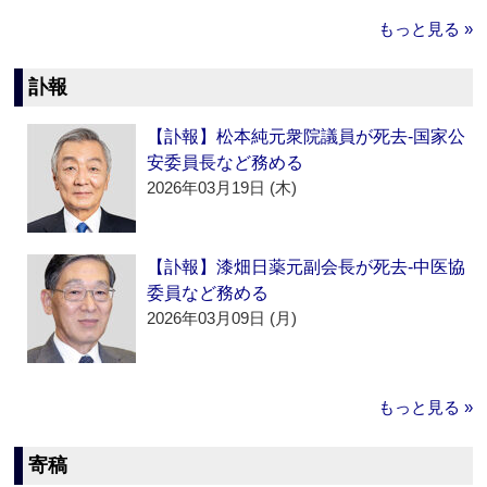
もっと見る »
訃報
【訃報】松本純元衆院議員が死去‐国家公
安委員長など務める
2026年03月19日 (木)
【訃報】漆畑日薬元副会長が死去‐中医協
委員など務める
2026年03月09日 (月)
もっと見る »
寄稿