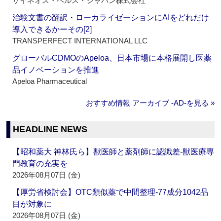
サイネオス・ヘルス・ジャパン株式会社
治験文書の翻訳・ローカライゼーションにAIをどれだけ
導入できるかーその[2]
TRANSPERFECT INTERNATIONAL LLC
グローバルCDMOのApeloa、日本市場に本格展開し医薬
品イノベーションを推進
Apeloa Pharmaceutical
おすすめ情報 アーカイブ ‐AD‐を見る »
HEADLINE NEWS
【昭和薬大 神林氏ら】獣医師と薬剤師に認識差‐獣医療専
門教育の充実を
2026年08月07日 (金)
【厚労省検討会】OTC類似薬で中間整理‐77成分1042品
目が対象に
2026年08月07日 (金)