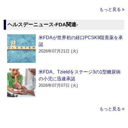
もっと見る »
ヘルスデーニュース‐FDA関連‐
米FDAが世界初の経口PCSK9阻害薬を承
認
2026年07月21日 (火)
米FDA、Tzieldをステージ3の1型糖尿病
の小児に迅速承認
2026年07月07日 (火)
もっと見る »