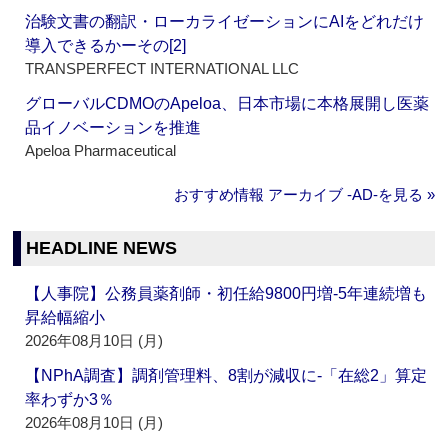
治験文書の翻訳・ローカライゼーションにAIをどれだけ
導入できるかーその[2]
TRANSPERFECT INTERNATIONAL LLC
グローバルCDMOのApeloa、日本市場に本格展開し医薬
品イノベーションを推進
Apeloa Pharmaceutical
おすすめ情報 アーカイブ ‐AD‐を見る »
HEADLINE NEWS
【人事院】公務員薬剤師・初任給9800円増‐5年連続増も
昇給幅縮小
2026年08月10日 (月)
【NPhA調査】調剤管理料、8割が減収に‐「在総2」算定
率わずか3％
2026年08月10日 (月)