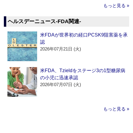
もっと見る »
ヘルスデーニュース‐FDA関連‐
米FDAが世界初の経口PCSK9阻害薬を承
認
2026年07月21日 (火)
米FDA、Tzieldをステージ3の1型糖尿病
の小児に迅速承認
2026年07月07日 (火)
もっと見る »