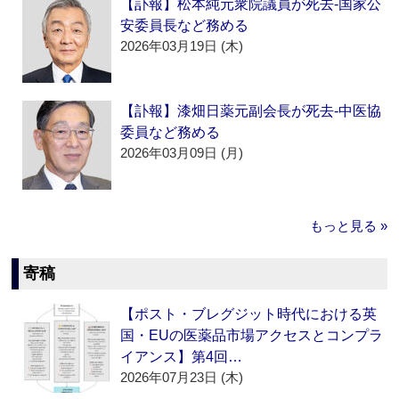
【訃報】松本純元衆院議員が死去‐国家公
安委員長など務める
2026年03月19日 (木)
【訃報】漆畑日薬元副会長が死去‐中医協
委員など務める
2026年03月09日 (月)
もっと見る »
寄稿
【ポスト・ブレグジット時代における英
国・EUの医薬品市場アクセスとコンプラ
イアンス】第4回…
2026年07月23日 (木)