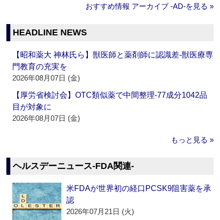
おすすめ情報 アーカイブ ‐AD‐を見る »
HEADLINE NEWS
【昭和薬大 神林氏ら】獣医師と薬剤師に認識差‐獣医療専
門教育の充実を
2026年08月07日 (金)
【厚労省検討会】OTC類似薬で中間整理‐77成分1042品
目が対象に
2026年08月07日 (金)
もっと見る »
ヘルスデーニュース‐FDA関連‐
米FDAが世界初の経口PCSK9阻害薬を承
認
2026年07月21日 (火)