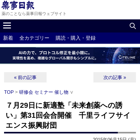
薬のことなら薬事日報ウェブサイト
新着
全カテゴリー
購読・購入・登録
« 前の記事
次の記事 »
TOP
>
研修会 セミナー 催し物
∨
７月29日に新適塾「未来創薬への誘
い」第31回会合開催 千里ライフサイ
エンス振興財団
2015年06月15日 (月)