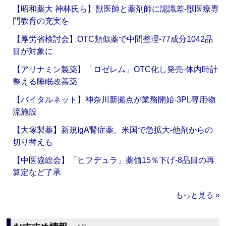
【昭和薬大 神林氏ら】獣医師と薬剤師に認識差‐獣医療専
門教育の充実を
【厚労省検討会】OTC類似薬で中間整理‐77成分1042品
目が対象に
【アリナミン製薬】「ロゼレム」OTC化し発売‐体内時計
整える睡眠改善薬
【バイタルネット】神奈川新拠点が業務開始‐3PL専用物
流施設
【大塚製薬】新規IgA腎症薬、米国で急拡大‐他剤からの
切り替えも
【中医協総会】「ヒフデュラ」薬価15％下げ‐8品目の再
算定など了承
もっと見る »