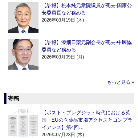
【訃報】松本純元衆院議員が死去‐国家公
安委員長など務める
2026年03月19日 (木)
【訃報】漆畑日薬元副会長が死去‐中医協
委員など務める
2026年03月09日 (月)
もっと見る »
寄稿
【ポスト・ブレグジット時代における英
国・EUの医薬品市場アクセスとコンプラ
イアンス】第4回…
2026年07月23日 (木)