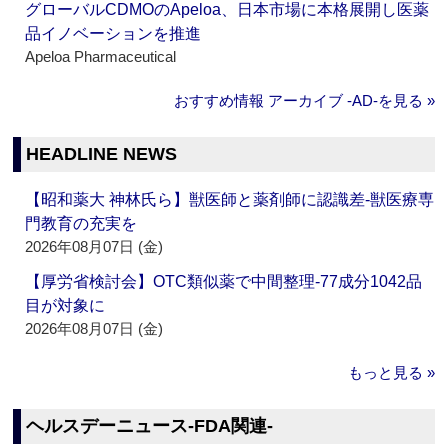
グローバルCDMOのApeloa、日本市場に本格展開し医薬
品イノベーションを推進
Apeloa Pharmaceutical
おすすめ情報 アーカイブ ‐AD‐を見る »
HEADLINE NEWS
【昭和薬大 神林氏ら】獣医師と薬剤師に認識差‐獣医療専
門教育の充実を
2026年08月07日 (金)
【厚労省検討会】OTC類似薬で中間整理‐77成分1042品
目が対象に
2026年08月07日 (金)
もっと見る »
ヘルスデーニュース‐FDA関連‐