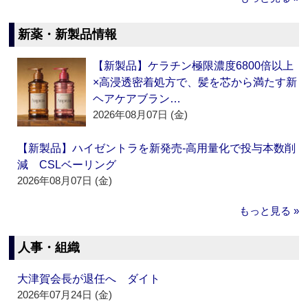
新薬・新製品情報
【新製品】ケラチン極限濃度6800倍以上
×高浸透密着処方で、髪を芯から満たす新
ヘアケアブラン…
2026年08月07日 (金)
【新製品】ハイゼントラを新発売‐高用量化で投与本数削
減 CSLベーリング
2026年08月07日 (金)
もっと見る »
人事・組織
大津賀会長が退任へ ダイト
2026年07月24日 (金)