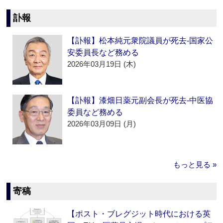
訃報
【訃報】松本純元衆院議員が死去‐国家公
安委員長など務める
2026年03月19日 (木)
【訃報】漆畑日薬元副会長が死去‐中医協
委員など務める
2026年03月09日 (月)
もっと見る »
寄稿
【ポスト・ブレグジット時代における英