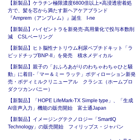
【新製品】ケラチン極限濃度6800倍以上×高浸透密着処
方で、髪を芯から満たす新ヘアケアブランド
『Amprem（アンプレム）』誕生 I-ne
【新製品】ハイゼントラを新発売‐高用量化で投与本数削
減 CSLベーリング
【新製品】ヒト脳性ナトリウム利尿ペプチドキット「ラ
ピッドチップBNP-II」を発売 積水メディカル
【新製品】親子の「おふろあがりのわちゃわちゃひと騒
動」に着目‐「マー＆ミー ラッテ」ボディローション新発
売・ボディミルクリニューアル クラシエ（ホームプロ
ダクツカンパニー）
【新製品】「HOPE LifeMark-TX Simple type」、「生成
AI音声入力」機能の販売開始 富士通Japan
【新製品】イメージングテクノロジー「SmartIQ
Technology」の販売開始 フィリップス・ジャパン