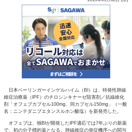
日本ベーリンガーインゲルハイム（BI）は、特発性肺線
維症治療薬（IPF）のチロシンキナーゼ阻害剤／抗線維化
剤「オフェブカプセル100mg、同カプセル150mg」（一般
名：ニンテダニブエタンスルホン酸塩）を新発売した。
オフェブは、独BIが開発したIPF適応では7年ぶりの新薬
で、初の分子標的薬となる。肺線維症の発症機序への関与