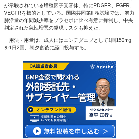
が示唆されている増殖因子受容体、特にPDGFR、FGFR、
VEGFRを標的としている。国際共同第III相試験では、努力
肺活量の年間減少率をプラセボに比べ有意に抑制し、中央
判定された急性増悪の発現リスクも抑えた。
用法・用量は、成人にはニンテダニブとして1回150mg
を1日2回、朝夕食後に経口投与する。