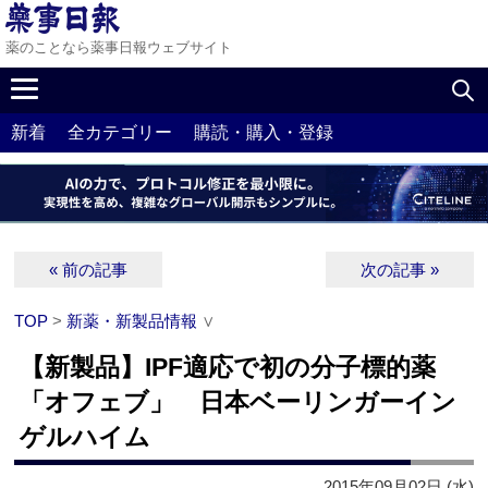
薬のことなら薬事日報ウェブサイト
新着
全カテゴリー
購読・購入・登録
« 前の記事
次の記事 »
TOP
>
新薬・新製品情報
∨
【新製品】IPF適応で初の分子標的薬
「オフェブ」 日本ベーリンガーイン
ゲルハイム
2015年09月02日 (水)